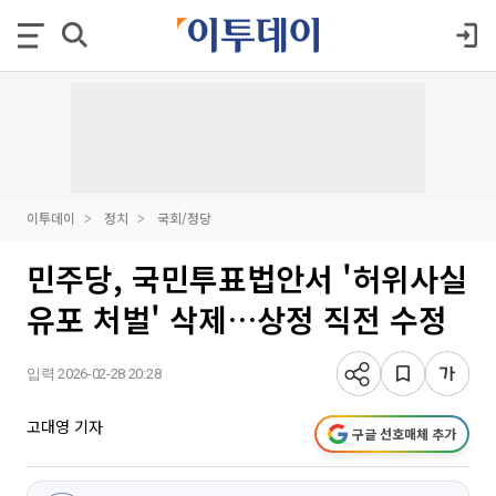
이투데이
정치
국회/정당
민주당, 국민투표법안서 '허위사실
유포 처벌' 삭제…상정 직전 수정
입력 2026-02-28 20:28
고대영 기자
구글 선호매체 추가