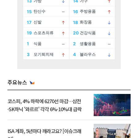
주요뉴스
코스피, 4% 하락에 6270선 마감…삼전
·SK하닉 '와르르' 각각 6%·10%대 급락
ISA 계좌, 5년마다 깨라고요? [이슈크래