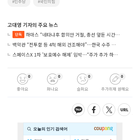
#민주당
#국민의힘
고대영 기자의 주요 뉴스
하마스 “네타냐후 합의안 거절, 총선 앞둔 시간 끌기”
단독
백악관 “전투함 등 4척 해외 건조해야”⋯한국 수주 기대
스페이스X 1차 '보호예수 해제' 임박⋯“주가 추가 하락 가능성”
0
0
0
0
좋아요
화나요
슬퍼요
추가취재 원해요