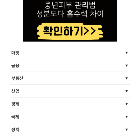
마켓
금융
부동산
산업
경제
국제
정치