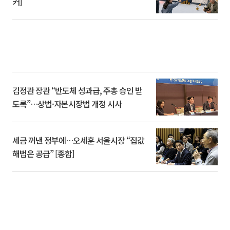
커]
김정관 장관 “반도체 성과급, 주총 승인 받
도록”…상법·자본시장법 개정 시사
세금 꺼낸 정부에…오세훈 서울시장 “집값
해법은 공급” [종합]