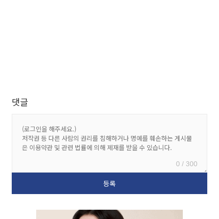
댓글
0 / 300