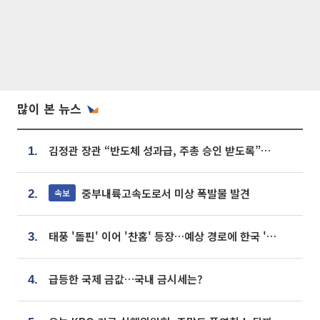
많이 본 뉴스
김정관 장관 “반도체 성과급, 주총 승인 받도록”…상법·자본시장법 개정 시사
1.
중부내륙고속도로서 미상 폭발물 발견
속보
2.
태풍 '돌핀' 이어 '찬홈' 등장…예상 경로에 한국 '한숨'
3.
급등한 국제 금값…국내 금시세는?
4.