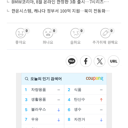
BMW코리아, 8월 온라인 한정판 3종 출시…7시리즈·X7·M340i 투어링
한온시스템, 캐나다 정부서 100억 지원…북미 전동화 시장 가속
0
0
0
0
좋아요
화나요
슬퍼요
추가취재 원해요