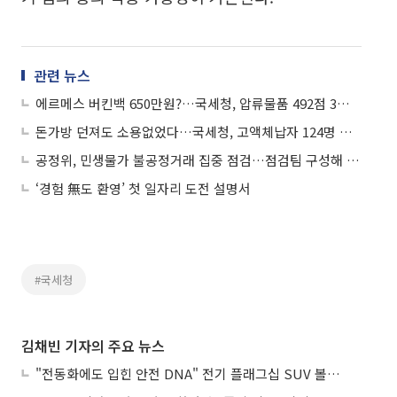
관련 뉴스
에르메스 버킨백 650만원?…국세청, 압류물품 492점 3월 공매
돈가방 던져도 소용없었다…국세청, 고액체납자 124명 수색해 81억원 압류
공정위, 민생물가 불공정거래 집중 점검…점검팀 구성해 감시 강화
‘경험 無도 환영’ 첫 일자리 도전 설명서
#국세청
김채빈 기자의 주요 뉴스
"전동화에도 입힌 안전 DNA" 전기 플래그십 SUV 볼보 'EX90'