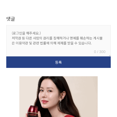
댓글
0 / 300