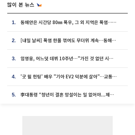
많이 본 뉴스
동해안은 시간당 80㎜ 폭우, 그 외 지역은 폭염…‘극과 극 날씨’
1.
[내일 날씨] 폭염 한풀 꺾여도 무더위 계속⋯동해안 이틀 연속 비
2.
임영웅, 어느덧 데뷔 10주년⋯"가진 것 없던 시절, 내 앞엔 20명의 팬뿐"
3.
'굿 윌 헌팅' 배우 "기아 EV2 덕분에 살아"…교통사고 후 안전성 극찬
4.
李대통령 “청년이 결혼 망설이는 일 없어야...제도상 불이익 조사”
5.