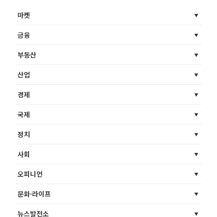
마켓
금융
부동산
산업
경제
국제
정치
사회
오피니언
문화·라이프
뉴스발전소