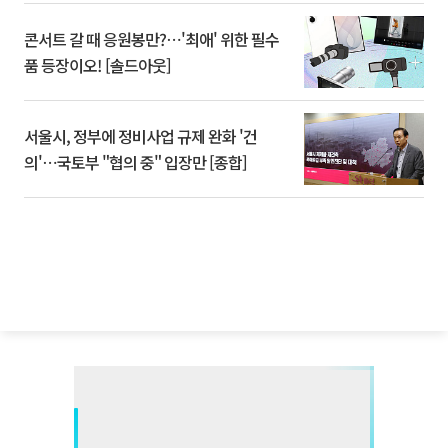
콘서트 갈 때 응원봉만?⋯'최애' 위한 필수
품 등장이오! [솔드아웃]
서울시, 정부에 정비사업 규제 완화 '건
의'⋯국토부 "협의 중" 입장만 [종합]