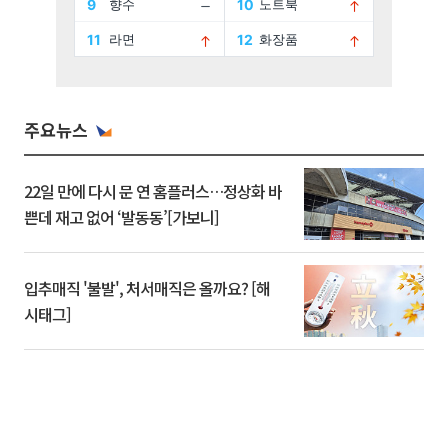
주요뉴스
22일 만에 다시 문 연 홈플러스…정상화 바
쁜데 재고 없어 ‘발동동’[가보니]
입추매직 '불발', 처서매직은 올까요? [해
시태그]