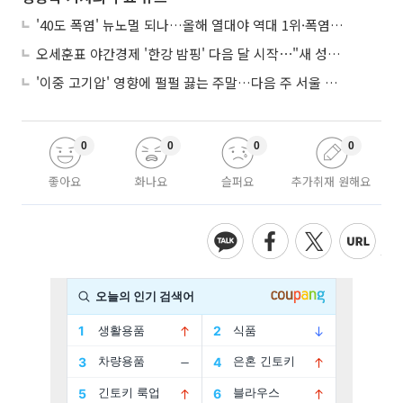
'40도 폭염' 뉴노멀 되나…올해 열대야 역대 1위·폭염일수 평년 3배 넘어
오세훈표 야간경제 '한강 밤핑' 다음 달 시작⋯"새 성장동력 만들 것"
'이중 고기압' 영향에 펄펄 끓는 주말…다음 주 서울 포함 서쪽이 더 덥다
0
0
0
0
좋아요
화나요
슬퍼요
추가취재 원해요