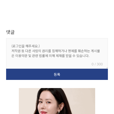
댓글
0 / 300