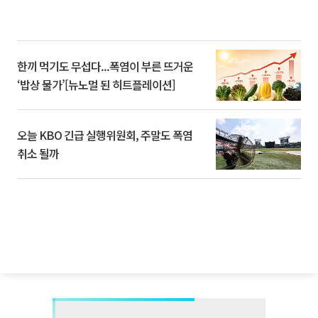
한끼 먹기도 무섭다...폭염이 부른 뜨거운
‘밥상 물가’[뉴노멀 된 히트플레이션]
오늘 KBO 긴급 실행위원회, 주말도 폭염
취소 될까