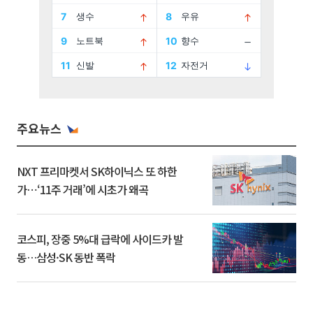
주요뉴스
NXT 프리마켓서 SK하이닉스 또 하한
가⋯‘11주 거래’에 시초가 왜곡
코스피, 장중 5%대 급락에 사이드카 발
동…삼성·SK 동반 폭락