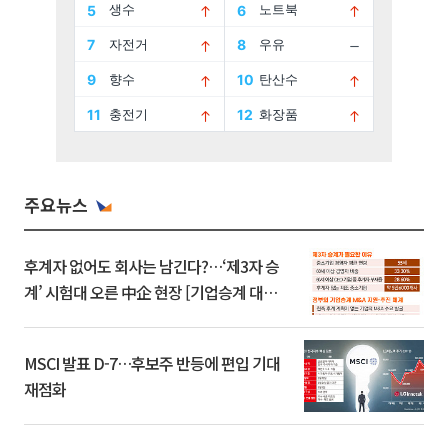
주요뉴스
후계자 없어도 회사는 남긴다?…‘제3자 승
계’ 시험대 오른 中企 현장 [기업승계 대전
환]
MSCI 발표 D-7…후보주 반등에 편입 기대
재점화