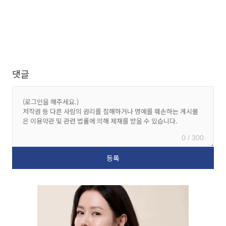
댓글
0 / 300