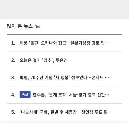
많이 본 뉴스
태풍 '돌핀' 오키나와 접근…일본기상청 경로 업데이트
1.
오늘은 절기 '입추', 뜻은?
2.
빅뱅, 20주년 기념 '새 뱅봉' 선보인다⋯콘서트 앞두고 팝업 개최
3.
합수본, '통계 조작' 서울·경기·충북 선관위 등 추가 압수수색
속보
4.
‘나솔사계’ 국화, 결별 후 재등장⋯첫인상 투표 휩쓸고 ‘인기녀’ 등극
5.