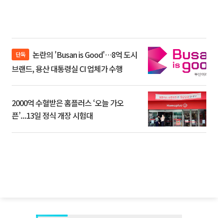
논란의 'Busan is Good'…8억 도시
단독
브랜드, 용산 대통령실 CI 업체가 수행
2000억 수혈받은 홈플러스 ‘오늘 가오
픈’...13일 정식 개장 시험대