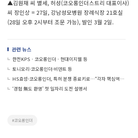
▲김원재 씨 별세, 허성(코오롱인더스트리 대표이사)
씨 장인상 = 27일, 강남성모병원 장례식장 21호실
(28일 오후 2시부터 조문 가능), 발인 3월 2일.
관련 뉴스
한전KPSㆍ코오롱인더ㆍ현대이지웰 등
토니모리·코오롱인더·비덴트 등
HS효성-코오롱인더, 특허 분쟁 종료키로…“각자 핵심역량에 집중”
‘경험 無도 환영’ 첫 일자리 도전 설명서
#코오롱인더