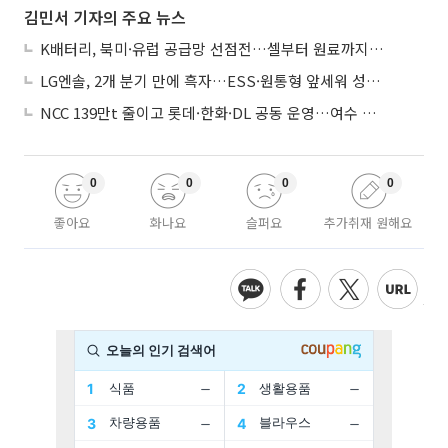
김민서 기자의 주요 뉴스
K배터리, 북미·유럽 공급망 선점전…셀부터 원료까지 현지화
LG엔솔, 2개 분기 만에 흑자…ESS·원통형 앞세워 성장 가속
NCC 139만t 줄이고 롯데·한화·DL 공동 운영…여수 1호 본궤도
0
0
0
0
좋아요
화나요
슬퍼요
추가취재 원해요