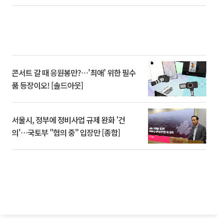
콘서트 갈 때 응원봉만?⋯'최애' 위한 필수
품 등장이오! [솔드아웃]
서울시, 정부에 정비사업 규제 완화 '건
의'⋯국토부 "협의 중" 입장만 [종합]