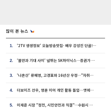
많이 본 뉴스
'2TV 생생정보' 오늘방송맛집- 배우 강성진 단골! 쌀국수ㆍ푸팟퐁 커리 맛집 '블○○○'
1.
'불안과 기대 사이' 널뛰는 SK하이닉스…증권가 "HBM4·LTA 기반 펀터멘털 견고"
2.
'나혼산' 류혜영, 고경표와 16년산 우정…"자취방서 부모님과 마주쳐"
3.
더보이즈 선우, 영훈 이어 개인 활동 돌입⋯앳에어리어와 전속계약
4.
이재준 시장 "정전, 시민안전과 직결"…수원시 비상대응체계 가동
5.