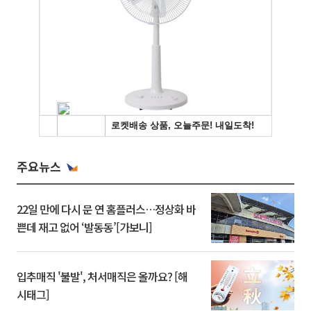
주요뉴스
22일 만에 다시 문 연 홈플러스…정상화 바
쁜데 재고 없어 ‘발동동’[가보니]
입추매직 '불발', 처서매직은 올까요? [해
시태그]