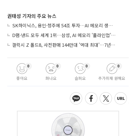
권태성 기자의 주요 뉴스
SK하이닉스, 용인·청주에 54조 투자…AI 메모리 생산기지 키운다
D램·낸드 모두 세계 1위…삼성, AI 메모리 '풀라인업'으로 승부
갤럭시 Z 폴드8, 사전판매 144만대 '역대 최대'…7년만에 갤노트10 기록 넘어
0
0
0
0
좋아요
화나요
슬퍼요
추가취재 원해요