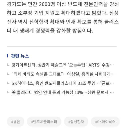
경기도는 연간 2600명 이상 반도체 전문인력을 양성
하고 소부장 기업 지원도 확대하겠다고 밝혔다. 삼성
전자 역시 산학협력 확대와 인재 확보를 통해 클러스
터 내 생태계 경쟁력을 강화할 방침이다.
관련 뉴스
경기아트센터, 상반기 예술교육 '오늘수업 : ARTS' 수강생 모집…26일 접수 시작
"의제 바꿔도 속셈은 그대로"…이상일, 총리실 사회대개혁위 부산 토론회 정면 해부
SK하이닉스, 용인 반도체클러스터에 31조 투입…“글로벌 수요 선제 대응”
美 클래리티 법안 연내 통과 가능성 13%…상원 문턱서 제동
#용인
#반도체클러스터
#삼성전자
#SK하이닉스