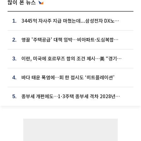
많이 본 뉴스
3445억 자사주 지급 마쳤는데...삼성전자 DX노조, 뒤늦은 '떼쓰기 집회'
1.
영끌 '주택공급' 대책 임박⋯비아파트·도심복합까지 총동원
2.
이란, 미국에 호르무즈 합의 조건 제시…美 “경기 아직 안 끝나” [종합]
3.
바다 태운 폭염에…회 한 접시도 ‘히트플레이션’
4.
종부세 개편에도…1·3주택 종부세 격차 2028년부터 확대
5.