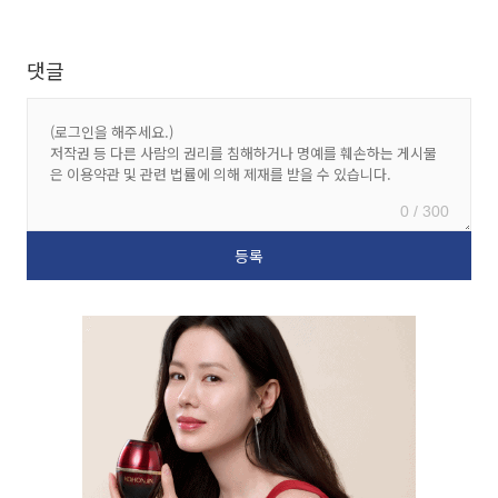
댓글
0 / 300