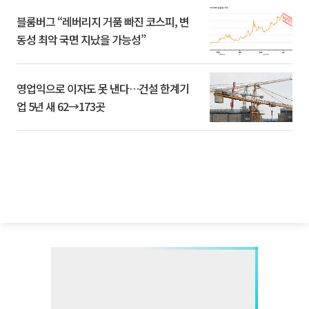
블룸버그 “레버리지 거품 빠진 코스피, 변
동성 최악 국면 지났을 가능성”
영업익으로 이자도 못 낸다…건설 한계기
업 5년 새 62→173곳