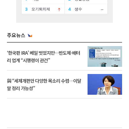
주요뉴스
‘한국판 IRA’ 베일 벗었지만…반도체·배터
리 업계 “시행령이 관건”
與 “세제개편안 다양한 목소리 수렴…이달
말 정리 가능성”