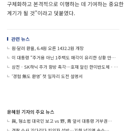
구체화하고 본격적으로 이행하는 데 기여하는 중요한
계기가 될 것”이라고 덧붙였다.
관련 뉴스
원·달러 환율, 6.4원 오른 1432.2원 개장
이 대통령 “주거용 아닌 1주택도 매각이 유리한 상황 만들 것”
삼전ㆍSK하닉 주가 향방 촉각⋯호재 알린 한미반도체ㆍ삼천당제약 관심↑
‘경험 無도 환영’ 첫 일자리 도전 설명서
윤혜원 기자의 주요 뉴스
與, 형소법 대국민 보고 vs 野, 靑 앞서 대통령 거부권 촉구
경찰 수사 기다리다 피의자 석방…기한 넘기면 속수무책