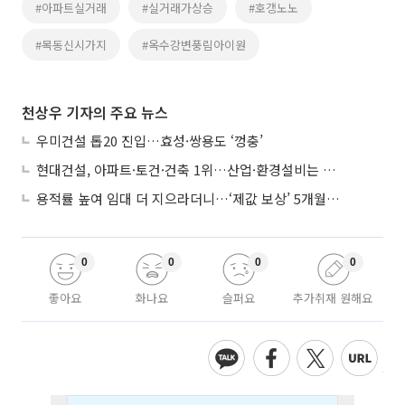
#아파트실거래
#실거래가상승
#호갱노노
#목동신시가지
#옥수강변풍림아이원
천상우 기자의 주요 뉴스
우미건설 톱20 진입…효성·쌍용도 ‘껑충’
현대건설, 아파트·토건·건축 1위…산업·환경설비는 삼성E&A
용적률 높여 임대 더 지으라더니…‘제값 보상’ 5개월째 국회에 발목
0
0
0
0
좋아요
화나요
슬퍼요
추가취재 원해요