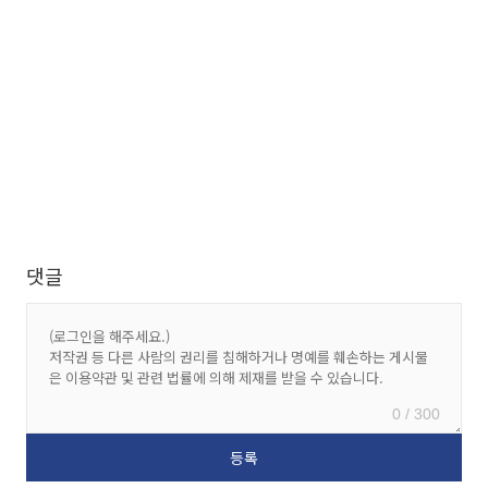
댓글
0 / 300