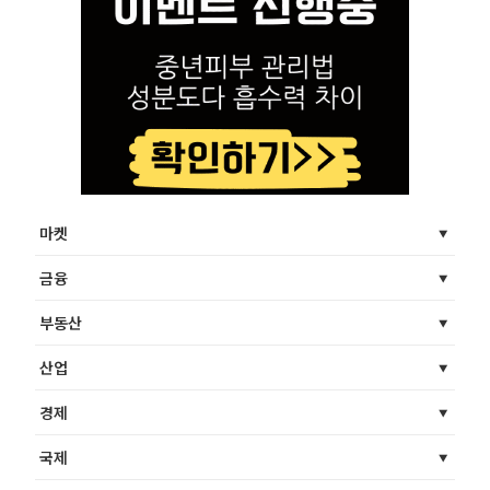
마켓
금융
부동산
산업
경제
국제