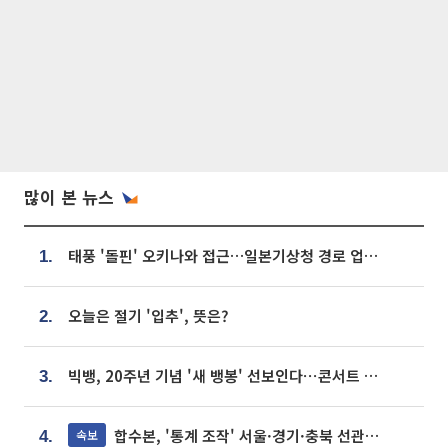
많이 본 뉴스
태풍 '돌핀' 오키나와 접근…일본기상청 경로 업데이트
1.
오늘은 절기 '입추', 뜻은?
2.
빅뱅, 20주년 기념 '새 뱅봉' 선보인다⋯콘서트 앞두고 팝업 개최
3.
합수본, '통계 조작' 서울·경기·충북 선관위 등 추가 압수수색
속보
4.