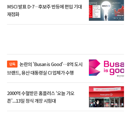
MSCI 발표 D-7…후보주 반등에 편입 기대
재점화
논란의 'Busan is Good'…8억 도시
단독
브랜드, 용산 대통령실 CI 업체가 수행
2000억 수혈받은 홈플러스 ‘오늘 가오
픈’...13일 정식 개장 시험대