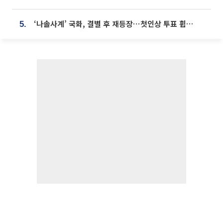
‘나솔사계’ 국화, 결별 후 재등장⋯첫인상 투표 휩쓸고 ‘인기녀’ 등극
5.