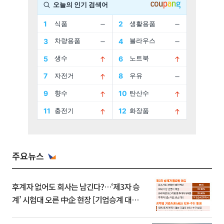
주요뉴스
후계자 없어도 회사는 남긴다?…‘제3자 승
계’ 시험대 오른 中企 현장 [기업승계 대전
환]