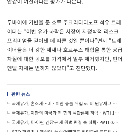
안감이 여전하다는 평가가 나온다.
두바이에 기반을 둔 쇼루 주크리티디노프 석유 트레
이더는 “이번 유가 하락은 시장이 지정학적 리스크
프리미엄을 걷어낸 데 따른 것일 뿐이다”면서 “트레
이더들은 더 강한 제재나 호르무즈 해협을 통한 공급
차질에 대한 공포를 가격에서 일부 제거했지만, 펀더
멘털 자체는 변하지 않았다”고 진단했다.
관련 뉴스
국제유가, 혼조세⋯미ㆍ이란 충돌 위험 vs 미 원유재고 급증
국제유가, 이란의 미국과 핵 합의 낙관론에 하락…WTI 1%↓
국제유가, 미·이란 긴장·관세 위법 판결 속 하락⋯WTI 0.26%↓
STO 하위법규 예상안, 풀링·거래한도·정형증권 로드맵 제시