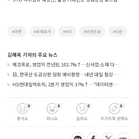
#마켓
#국제유가
#WTI
#브렌트유
#이란
김해욱 기자의 주요 뉴스
에코프로, 영업익 전년比 102.7%↑…신사업·소재 다각화 박차
日, 한국산 도금강판 덤핑 예비판정…내년 대일 철강 수출 ‘빨간불’
HD현대일렉트릭, 2분기 영업익 37%↑…“데이터센터 사업, 새로운 성장 축”
0
0
0
0
좋아요
화나요
슬퍼요
추가취재 원해요