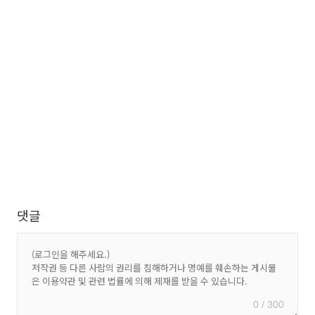
댓글
0 / 300