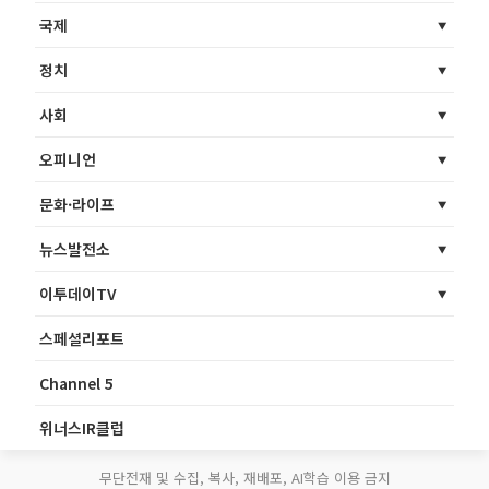
국제
정치
사회
오피니언
문화·라이프
뉴스발전소
이투데이TV
스페셜리포트
Channel 5
위너스IR클럽
무단전재 및 수집, 복사, 재배포, AI학습 이용 금지