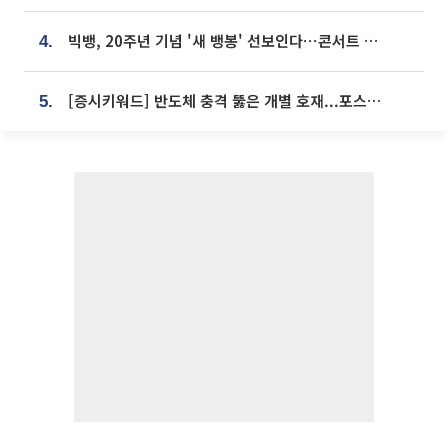
빅뱅, 20주년 기념 '새 뱅봉' 선보인다⋯콘서트 앞두고 팝업 개최
4.
[증시키워드] 반도체 충격 뚫은 개별 호재...포스코퓨처엠·에코프로·한화솔루션 '눈길'
5.