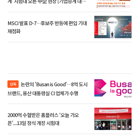
계’ 시험대 오른 中企 현장 [기업승계 대전
환]
MSCI 발표 D-7…후보주 반등에 편입 기대
재점화
논란의 'Busan is Good'…8억 도시
단독
브랜드, 용산 대통령실 CI 업체가 수행
2000억 수혈받은 홈플러스 ‘오늘 가오
픈’...13일 정식 개장 시험대