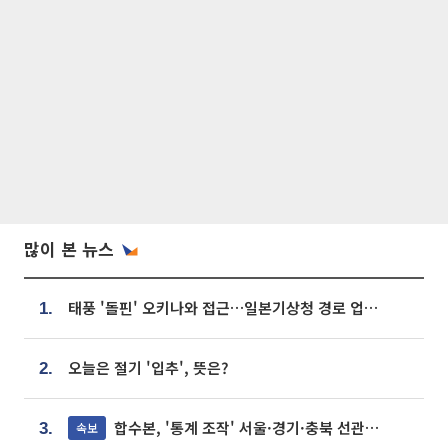
많이 본 뉴스
태풍 '돌핀' 오키나와 접근…일본기상청 경로 업데이트
1.
오늘은 절기 '입추', 뜻은?
2.
합수본, '통계 조작' 서울·경기·충북 선관위 등 추가 압수수색
속보
3.