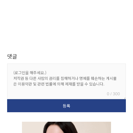
댓글
0 / 300