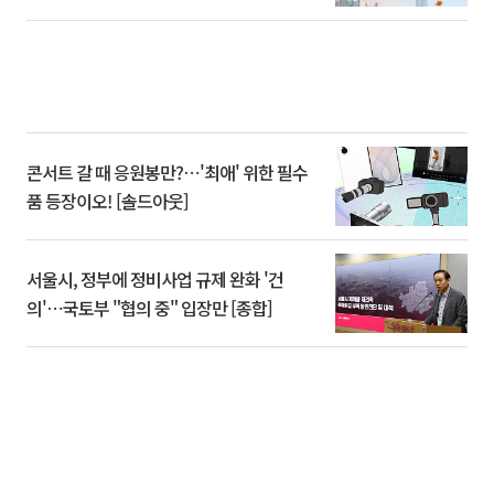
콘서트 갈 때 응원봉만?⋯'최애' 위한 필수
품 등장이오! [솔드아웃]
서울시, 정부에 정비사업 규제 완화 '건
의'⋯국토부 "협의 중" 입장만 [종합]