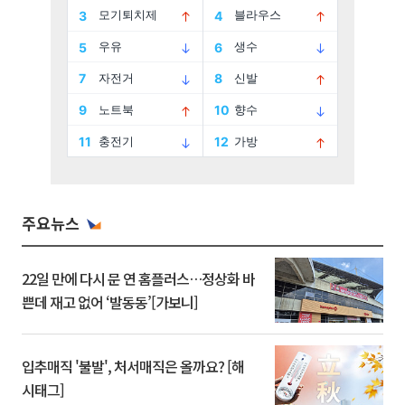
주요뉴스
22일 만에 다시 문 연 홈플러스…정상화 바
쁜데 재고 없어 ‘발동동’[가보니]
입추매직 '불발', 처서매직은 올까요? [해
시태그]