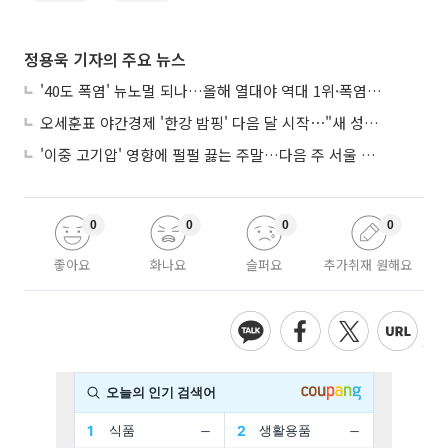
정용욱 기자의 주요 뉴스
'40도 폭염' 뉴노멀 되나…올해 열대야 역대 1위·폭염일수 평년 3배 넘어
오세훈표 야간경제 '한강 밤핑' 다음 달 시작⋯"새 성장동력 만들 것"
'이중 고기압' 영향에 펄펄 끓는 주말…다음 주 서울 포함 서쪽이 더 덥다
0
0
0
0
좋아요
화나요
슬퍼요
추가취재 원해요