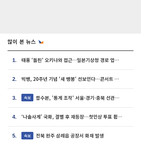
많이 본 뉴스
태풍 '돌핀' 오키나와 접근…일본기상청 경로 업데이트
1.
빅뱅, 20주년 기념 '새 뱅봉' 선보인다⋯콘서트 앞두고 팝업 개최
2.
합수본, '통계 조작' 서울·경기·충북 선관위 등 추가 압수수색
속보
3.
‘나솔사계’ 국화, 결별 후 재등장⋯첫인상 투표 휩쓸고 ‘인기녀’ 등극
4.
전북 완주 삼례읍 공장서 화재 발생
속보
5.