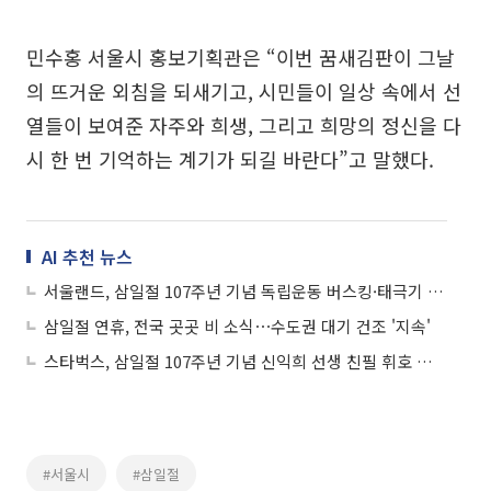
민수홍 서울시 홍보기획관은 “이번 꿈새김판이 그날
의 뜨거운 외침을 되새기고, 시민들이 일상 속에서 선
열들이 보여준 자주와 희생, 그리고 희망의 정신을 다
시 한 번 기억하는 계기가 되길 바란다”고 말했다.
AI 추천 뉴스
서울랜드, 삼일절 107주년 기념 독립운동 버스킹·태극기 플래시몹 열어
삼일절 연휴, 전국 곳곳 비 소식⋯수도권 대기 건조 '지속'
스타벅스, 삼일절 107주년 기념 신익희 선생 친필 휘호 및 국가유산 보호 기금 2억원 전달
#서울시
#삼일절