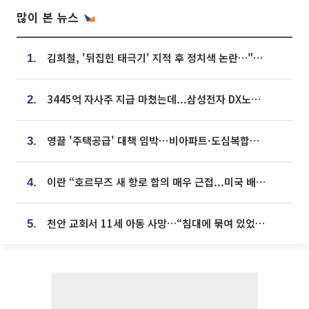
많이 본 뉴스
김희철, '뒤집힌 태극기' 지적 후 정치색 논란…"좌우 떠나 우리나라 국기"
1.
3445억 자사주 지급 마쳤는데...삼성전자 DX노조, 뒤늦은 '떼쓰기 집회'
2.
영끌 '주택공급' 대책 임박⋯비아파트·도심복합까지 총동원
3.
이란 “호르무즈 새 항로 합의 매우 근접...미국 배상 먼저”
4.
천안 교회서 11세 아동 사망…“침대에 묶여 있었다” 진술 확보
5.