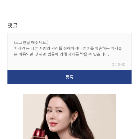
댓글
0 / 300