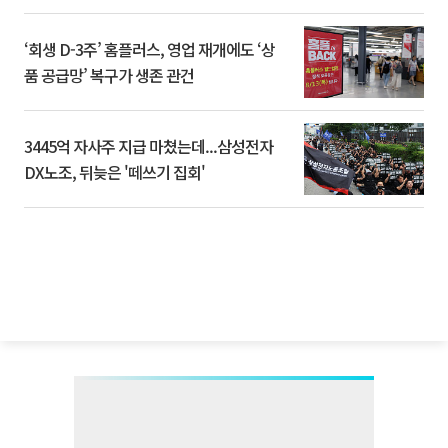
‘회생 D-3주’ 홈플러스, 영업 재개에도 ‘상
품 공급망’ 복구가 생존 관건
3445억 자사주 지급 마쳤는데...삼성전자
DX노조, 뒤늦은 '떼쓰기 집회'