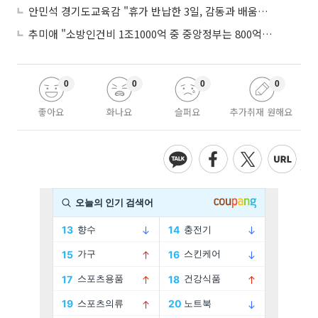
안민석 경기도교육감 "휴가 반납한 3일, 감동과 배움이었다"
추미애 "소방인건비 1조1000억 중 중앙정부는 800억뿐"
0
0
0
0
좋아요
화나요
슬퍼요
추가취재 원해요