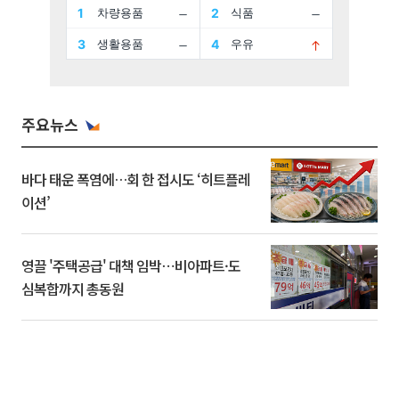
주요뉴스
바다 태운 폭염에…회 한 접시도 ‘히트플레
이션’
영끌 '주택공급' 대책 임박⋯비아파트·도
심복합까지 총동원