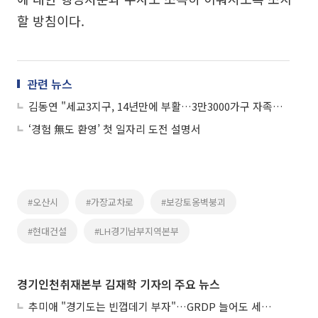
할 방침이다.
관련 뉴스
김동연 "세교3지구, 14년만에 부활…3만3000가구 자족도시 오산 만들겠다"
‘경험 無도 환영’ 첫 일자리 도전 설명서
#오산시
#가장교차로
#보강토옹벽붕괴
#현대건설
#LH경기남부지역본부
경기인천취재본부 김재학 기자의 주요 뉴스
추미애 "경기도는 빈껍데기 부자"…GRDP 늘어도 세입은 그대로