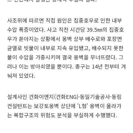
사조위에 따르면 직접 원인은 집중호우로 인한 내부
수압 폭증이었다. 사고 직전 시간당 39.5㎜의 집중호
우가 쏟아지는 상황에서 옹벽 상부 배수로와 포장면
균열로 빗물이 내부로 지속 유입됐고, 배수되지 못한
물이 수압을 가중시키며 결국 옹벽을 무너뜨렸다. 그
러나 이는 방아쇠였을 뿐이다. 총구는 14년 전부터 겨
눠져 있었다.
설계사인 건화이엔지(건화ENG)·동일기술공사·동림
컨설턴트는 보강토옹벽 상단에 'L형' 옹벽이 올라가
는 복합구조의 위험도 분석을 부실하게 수행했다.