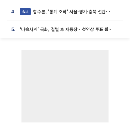
합수본, '통계 조작' 서울·경기·충북 선관위 등 추가 압수수색
속보
4.
‘나솔사계’ 국화, 결별 후 재등장⋯첫인상 투표 휩쓸고 ‘인기녀’ 등극
5.