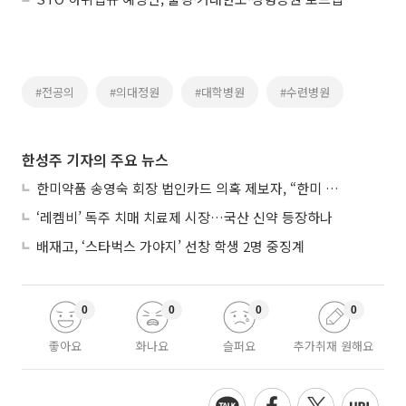
#전공의
#의대정원
#대학병원
#수련병원
한성주 기자의 주요 뉴스
한미약품 송영숙 회장 법인카드 의혹 제보자, “한미 잘 되기 바라는 마음”
‘레켐비’ 독주 치매 치료제 시장…국산 신약 등장하나
배재고, ‘스타벅스 가야지’ 선창 학생 2명 중징계
0
0
0
0
좋아요
화나요
슬퍼요
추가취재 원해요