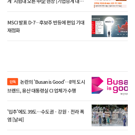
계’ 시험대 오른 中企 현장 [기업승계 대전
환]
MSCI 발표 D-7…후보주 반등에 편입 기대
재점화
논란의 'Busan is Good'…8억 도시
단독
브랜드, 용산 대통령실 CI 업체가 수행
'입추'에도 39도⋯수도권ㆍ강원ㆍ전라 폭
염 [날씨]