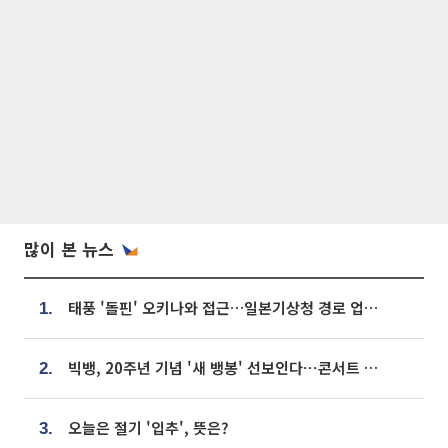
많이 본 뉴스
태풍 '돌핀' 오키나와 접근…일본기상청 경로 업데이트
1.
빅뱅, 20주년 기념 '새 뱅봉' 선보인다⋯콘서트 앞두고 팝업 개최
2.
오늘은 절기 '입추', 뜻은?
3.