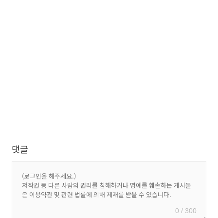
댓글
0 / 300