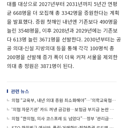
대를 대상으로 2027년부터 2031년까지 5년간 연평
균 668명을 더 모집해 총 3342명을 증원한다는 계획
을 발표했다. 증원 첫해인 내년엔 기존보다 490명을
늘린 3548명을, 이후 2028년과 2029년에는 기존보
다 613명 늘린 3671명을 선발한다. 2030년부터는 공
공 의대·신설 지방의대 등을 통해 각각 100명씩 총
200명을 선발해 증가 폭이 더욱 커져 서울을 제외한
의대 총 정원은 3871명이 된다.
관련 뉴스
의협 “교육부, 내년 의대 증원 최소화해야”…‘의학교육협의체’ 구성 촉구
‘의협 자문기관’ 카드 꺼낸 금감원…보험금 부지급 논란 해법 될까
의협 “한의협, 의사 코스프레 도 넘었다”…정부 ‘관리급여’에 강력 대응
STO 하위법규 예상안, 풀링·거래한도·정형증권 로드맵 제시