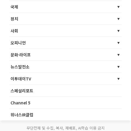
국제
정치
사회
오피니언
문화·라이프
뉴스발전소
이투데이TV
스페셜리포트
Channel 5
위너스IR클럽
무단전재 및 수집, 복사, 재배포, AI학습 이용 금지