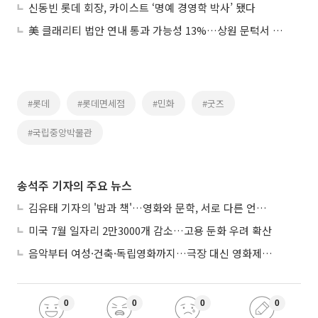
신동빈 롯데 회장, 카이스트 ‘명예 경영학 박사’ 됐다
美 클래리티 법안 연내 통과 가능성 13%…상원 문턱서 제동
#롯데
#롯데면세점
#민화
#굿즈
#국립중앙박물관
송석주 기자의 주요 뉴스
김유태 기자의 '밤과 책'…영화와 문학, 서로 다른 언어를 읽다
미국 7월 일자리 2만3000개 감소…고용 둔화 우려 확산
음악부터 여성·건축·독립영화까지…극장 대신 영화제로 즐기는 스크린 여행
0
0
0
0