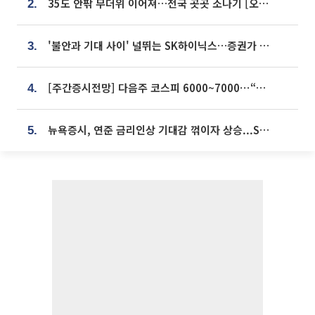
35도 안팎 무더위 이어져…전국 곳곳 소나기 [오늘 날씨]
2.
'불안과 기대 사이' 널뛰는 SK하이닉스…증권가 "HBM4·LTA 기반 펀터멘털 견고"
3.
[주간증시전망] 다음주 코스피 6000~7000⋯“外人 수급은 정책이 변수”
4.
뉴욕증시, 연준 금리인상 기대감 꺾이자 상승...S&P500 사상 최고치 [종합]
5.