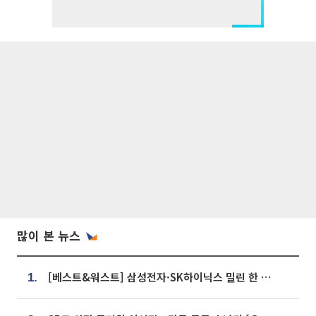
많이 본 뉴스
[베스트&워스트] 삼성전자·SK하이닉스 밀린 한 주…상상인증권은 85% 급등
1.