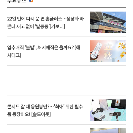
주요뉴스
22일 만에 다시 문 연 홈플러스…정상화 바
쁜데 재고 없어 ‘발동동’[가보니]
입추매직 '불발', 처서매직은 올까요? [해
시태그]
콘서트 갈 때 응원봉만?⋯'최애' 위한 필수
품 등장이오! [솔드아웃]