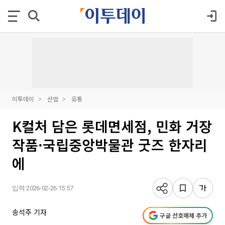
이투데이
산업
유통
K컬처 담은 롯데면세점, 민화 거장
작품·국립중앙박물관 굿즈 한자리
에
입력 2026-02-26 15:57
송석주 기자
구글 선호매체 추가