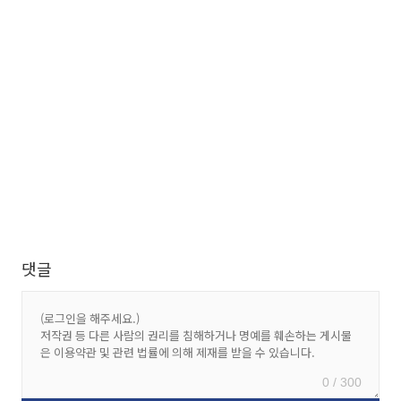
댓글
0 / 300