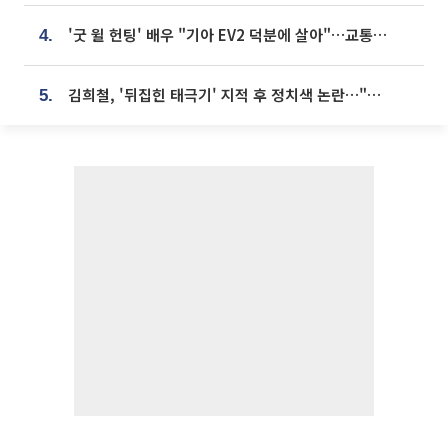
'굿 윌 헌팅' 배우 "기아 EV2 덕분에 살아"…교통사고 후 안전성 극찬
4.
김희철, '뒤집힌 태극기' 지적 후 정치색 논란…"좌우 떠나 우리나라 국기"
5.