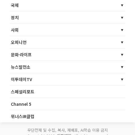
국제
정치
사회
오피니언
문화·라이프
뉴스발전소
이투데이TV
스페셜리포트
Channel 5
위너스IR클럽
무단전재 및 수집, 복사, 재배포, AI학습 이용 금지