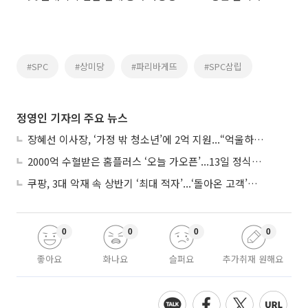
#SPC
#상미당
#파리바게뜨
#SPC삼립
정영인 기자의 주요 뉴스
장혜선 이사장, ‘가정 밖 청소년’에 2억 지원...“억울하고 아파도 단단해지길”
2000억 수혈받은 홈플러스 ‘오늘 가오픈’...13일 정식 개장 시험대
쿠팡, 3대 악재 속 상반기 ‘최대 적자’...‘돌아온 고객’에 수익성 반등 주목
0
0
0
0
좋아요
화나요
슬퍼요
추가취재 원해요