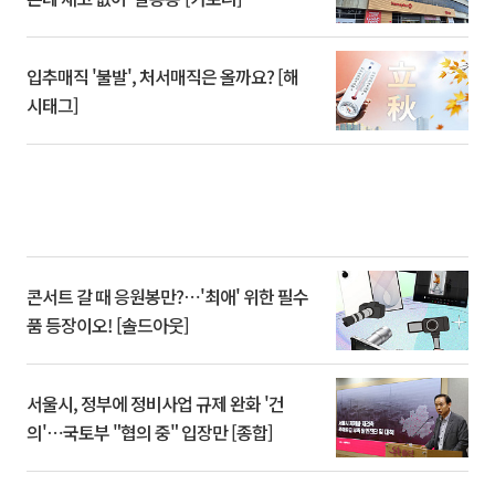
입추매직 '불발', 처서매직은 올까요? [해
시태그]
콘서트 갈 때 응원봉만?⋯'최애' 위한 필수
품 등장이오! [솔드아웃]
서울시, 정부에 정비사업 규제 완화 '건
의'⋯국토부 "협의 중" 입장만 [종합]