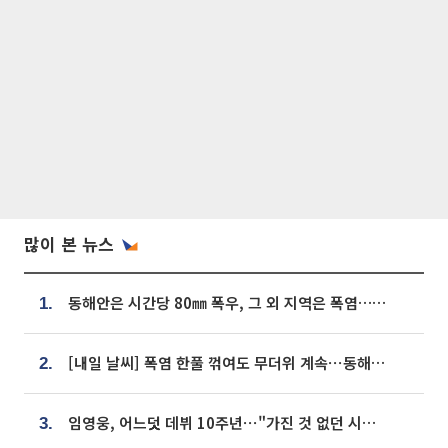
많이 본 뉴스
동해안은 시간당 80㎜ 폭우, 그 외 지역은 폭염…‘극과 극 날씨’
1.
[내일 날씨] 폭염 한풀 꺾여도 무더위 계속⋯동해안 이틀 연속 비
2.
임영웅, 어느덧 데뷔 10주년⋯"가진 것 없던 시절, 내 앞엔 20명의 팬뿐"
3.