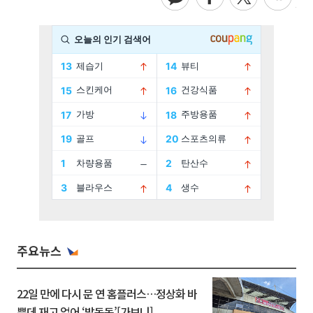
주요뉴스
22일 만에 다시 문 연 홈플러스…정상화 바
쁜데 재고 없어 ‘발동동’[가보니]