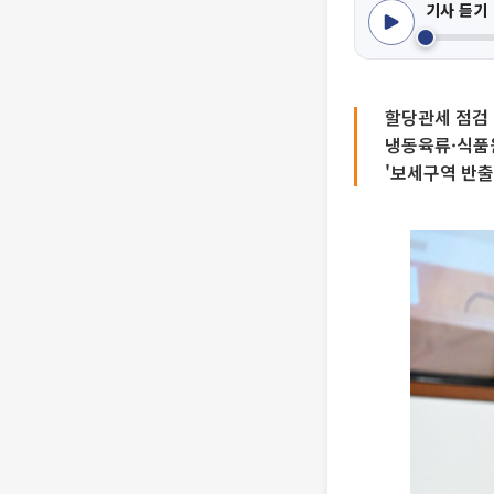
기사 듣기
할당관세 점검
냉동육류·식품원
'보세구역 반