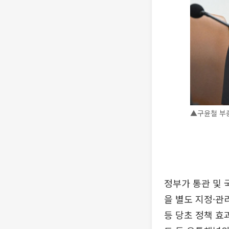
▲구윤철 부총
정부가 통관 및 
을 별도 지정·관
등 당초 정책 효