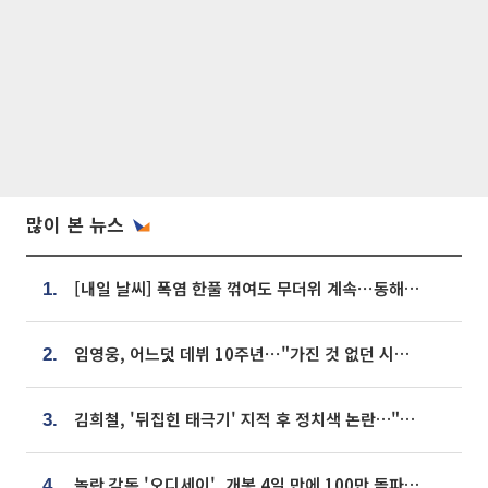
많이 본 뉴스
[내일 날씨] 폭염 한풀 꺾여도 무더위 계속⋯동해안 이틀 연속 비
1.
임영웅, 어느덧 데뷔 10주년⋯"가진 것 없던 시절, 내 앞엔 20명의 팬뿐"
2.
김희철, '뒤집힌 태극기' 지적 후 정치색 논란…"좌우 떠나 우리나라 국기"
3.
놀란 감독 '오디세이', 개봉 4일 만에 100만 돌파⋯'왕사남' 보다 빠르다
4.