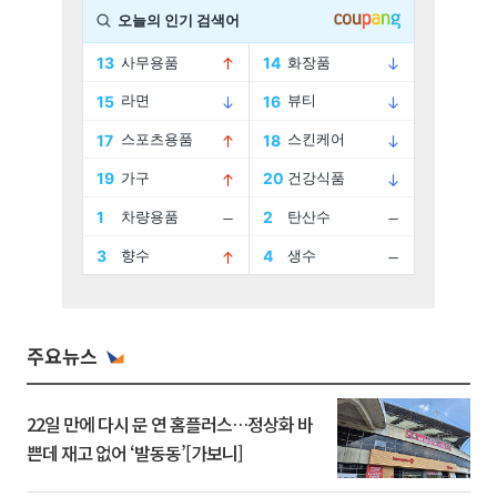
주요뉴스
22일 만에 다시 문 연 홈플러스…정상화 바
쁜데 재고 없어 ‘발동동’[가보니]