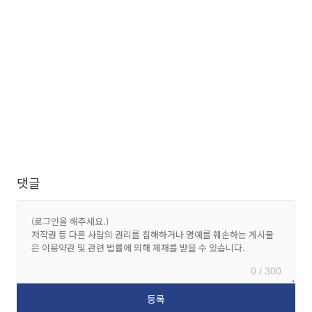
댓글
0 / 300