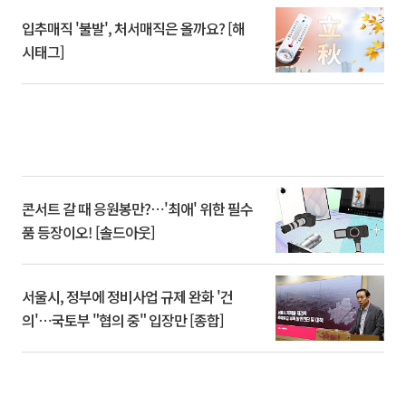
입추매직 '불발', 처서매직은 올까요? [해
시태그]
콘서트 갈 때 응원봉만?⋯'최애' 위한 필수
품 등장이오! [솔드아웃]
서울시, 정부에 정비사업 규제 완화 '건
의'⋯국토부 "협의 중" 입장만 [종합]