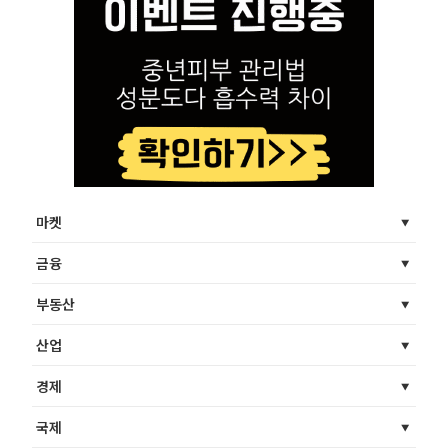
마켓
금융
부동산
산업
경제
국제