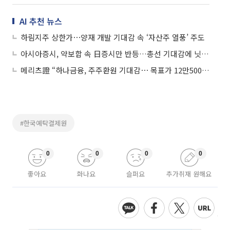
AI 추천 뉴스
하림지주 상한가⋯양재 개발 기대감 속 ‘자산주 열풍’ 주도
아시아증시, 약보합 속 日증시만 반등…총선 기대감에 닛케이 0.8%↑
메리츠證 “하나금융, 주주환원 기대감⋯ 목표가 12만5000원으로 상향”
#한국예탁결제원
0
0
0
0
좋아요
화나요
슬퍼요
추가취재 원해요