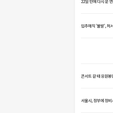
22일 만에 다시 문 
입추매직 '불발', 처
콘서트 갈 때 응원봉만
서울시, 정부에 정비사