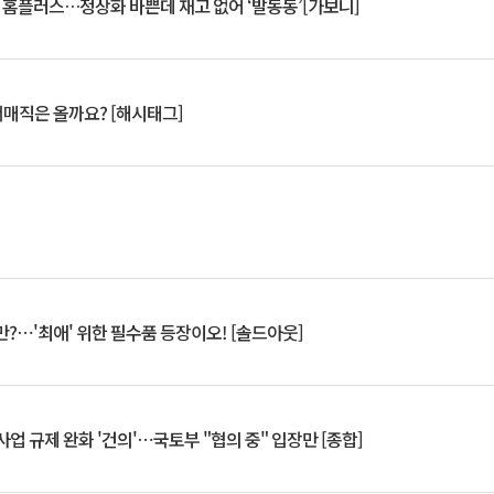
연 홈플러스…정상화 바쁜데 재고 없어 ‘발동동’[가보니]
서매직은 올까요? [해시태그]
?⋯'최애' 위한 필수품 등장이오! [솔드아웃]
업 규제 완화 '건의'⋯국토부 "협의 중" 입장만 [종합]