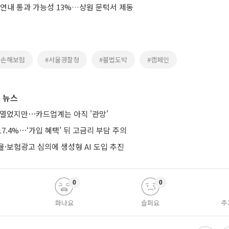
 연내 통과 가능성 13%…상원 문턱서 제동
화손해보험
#서울경찰청
#불법도박
#캠페인
 뉴스
 열었지만⋯카드업계는 아직 '관망'
7.4%⋯‘가입 혜택’ 뒤 고금리 부담 주의
·보험광고 심의에 생성형 AI 도입 추진
0
0
화나요
슬퍼요
추