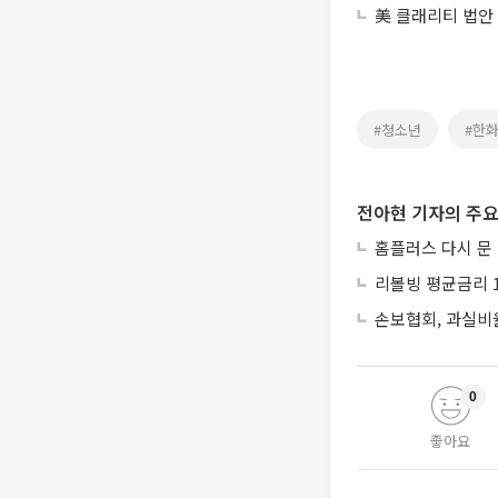
美 클래리티 법안
#청소년
#한
전아현 기자의 주요
홈플러스 다시 문
리볼빙 평균금리 1
손보협회, 과실비율
0
좋아요