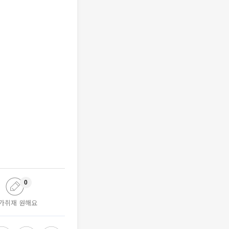
0
가취재 원해요