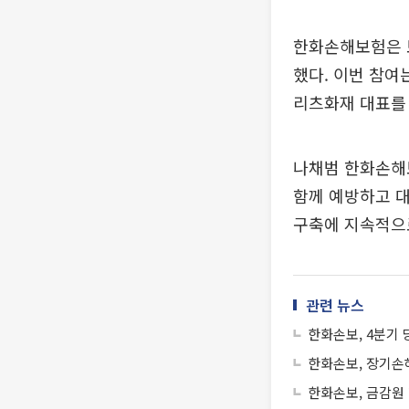
한화손해보험은 보
했다. 이번 참여
리츠화재 대표를
나채범 한화손해
함께 예방하고 대
구축에 지속적으
관련 뉴스
한화손보, 4분기 
한화손보, 장기손
한화손보, 금감원 