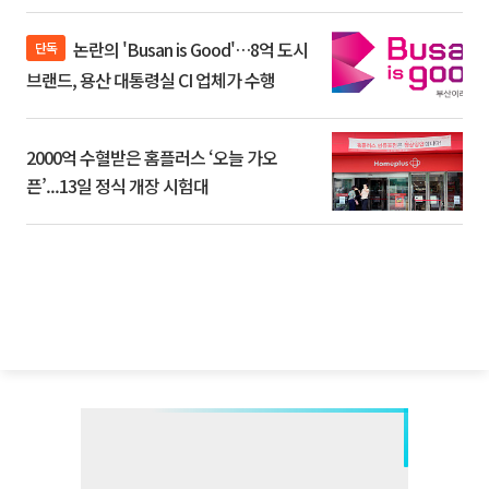
논란의 'Busan is Good'…8억 도시
단독
브랜드, 용산 대통령실 CI 업체가 수행
2000억 수혈받은 홈플러스 ‘오늘 가오
픈’...13일 정식 개장 시험대