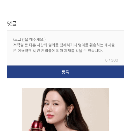
댓글
0 / 300