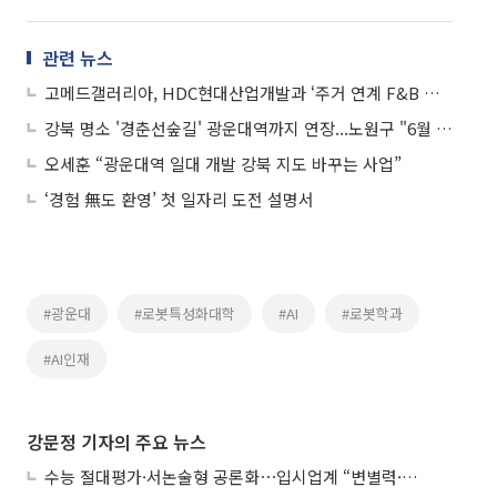
관련 뉴스
고메드갤러리아, HDC현대산업개발과 ‘주거 연계 F&B 서비스’ 업무협약
강북 명소 '경춘선숲길' 광운대역까지 연장...노원구 "6월 개통 목표"
오세훈 “광운대역 일대 개발 강북 지도 바꾸는 사업”
‘경험 無도 환영’ 첫 일자리 도전 설명서
#광운대
#로봇특성화대학
#AI
#로봇학과
#AI인재
강문정 기자의 주요 뉴스
수능 절대평가·서논술형 공론화⋯입시업계 “변별력·사교육 대책 먼저”