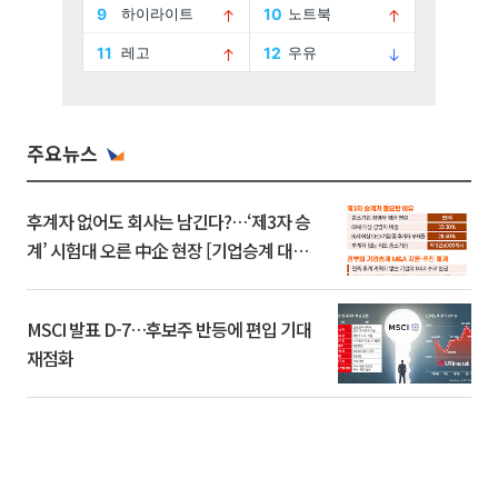
주요뉴스
후계자 없어도 회사는 남긴다?…‘제3자 승
계’ 시험대 오른 中企 현장 [기업승계 대전
환]
MSCI 발표 D-7…후보주 반등에 편입 기대
재점화