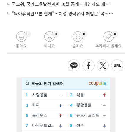
국교위, 국가교육발전계획 10월 공개⋯대입제도 개편 공론화 추진
"육아휴직만으론 한계"⋯여성 경력유지 해법은 '복귀 후 유연근무’
0
0
0
0
좋아요
화나요
슬퍼요
추가취재 원해요