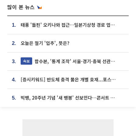
많이 본 뉴스
태풍 '돌핀' 오키나와 접근…일본기상청 경로 업데이트
1.
오늘은 절기 '입추', 뜻은?
2.
합수본, '통계 조작' 서울·경기·충북 선관위 등 추가 압수수색
속보
3.
[증시키워드] 반도체 충격 뚫은 개별 호재...포스코퓨처엠·에코프로·한화솔루션 '눈길'
4.
빅뱅, 20주년 기념 '새 뱅봉' 선보인다⋯콘서트 앞두고 팝업 개최
5.