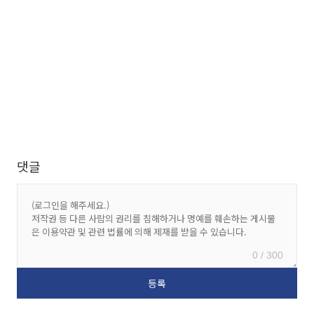
댓글
0 / 300