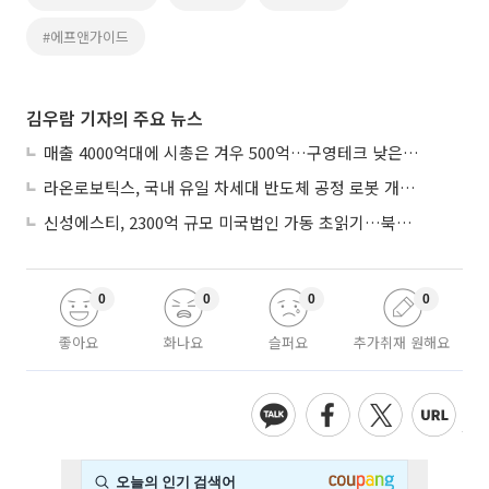
#에프앤가이드
김우람 기자의 주요 뉴스
매출 4000억대에 시총은 겨우 500억…구영테크 낮은 몸값에 저가 승계 마무리
라온로보틱스, 국내 유일 차세대 반도체 공정 로봇 개발 ‘고객사 테스트 진행’
신성에스티, 2300억 규모 미국법인 가동 초읽기…북미 ESS 공략 본격화
0
0
0
0
좋아요
화나요
슬퍼요
추가취재 원해요