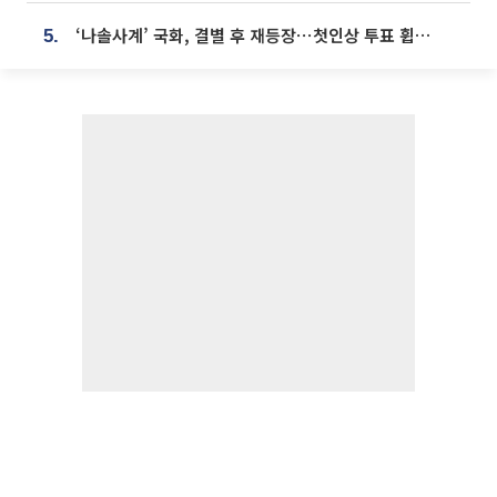
‘나솔사계’ 국화, 결별 후 재등장⋯첫인상 투표 휩쓸고 ‘인기녀’ 등극
5.