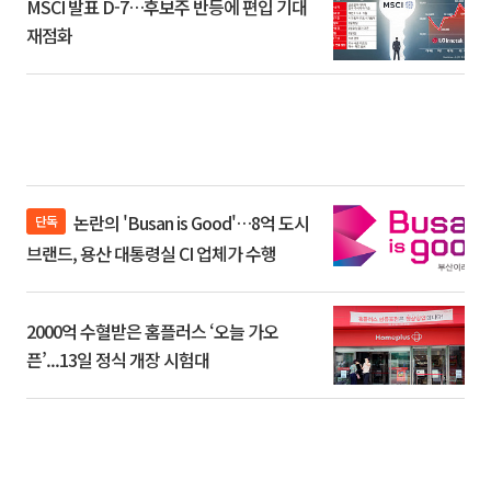
MSCI 발표 D-7…후보주 반등에 편입 기대
재점화
논란의 'Busan is Good'…8억 도시
단독
브랜드, 용산 대통령실 CI 업체가 수행
2000억 수혈받은 홈플러스 ‘오늘 가오
픈’...13일 정식 개장 시험대