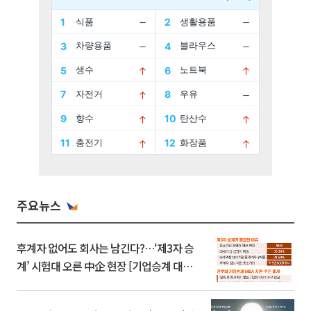
주요뉴스
후계자 없어도 회사는 남긴다?…‘제3자 승
계’ 시험대 오른 中企 현장 [기업승계 대전
환]