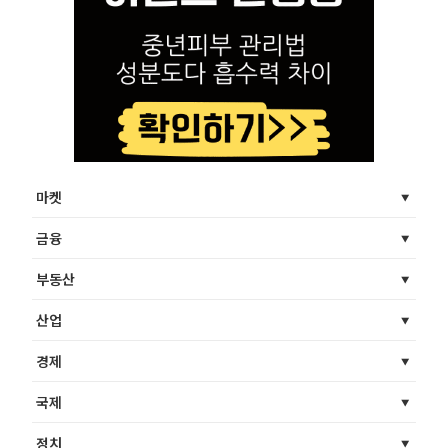
마켓
금융
부동산
산업
경제
국제
정치