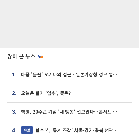
많이 본 뉴스
태풍 '돌핀' 오키나와 접근…일본기상청 경로 업데이트
1.
오늘은 절기 '입추', 뜻은?
2.
빅뱅, 20주년 기념 '새 뱅봉' 선보인다⋯콘서트 앞두고 팝업 개최
3.
합수본, '통계 조작' 서울·경기·충북 선관위 등 추가 압수수색
속보
4.