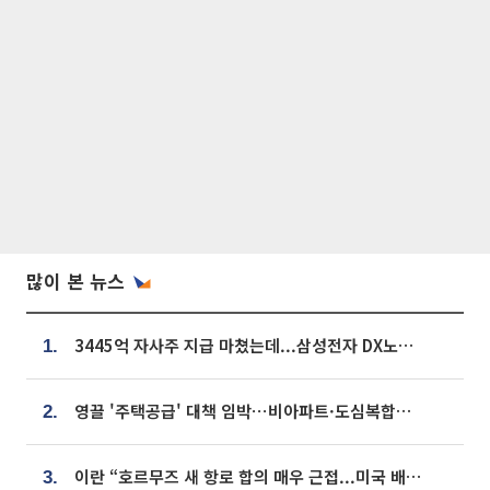
많이 본 뉴스
3445억 자사주 지급 마쳤는데...삼성전자 DX노조, 뒤늦은 '떼쓰기 집회'
1.
영끌 '주택공급' 대책 임박⋯비아파트·도심복합까지 총동원
2.
이란 “호르무즈 새 항로 합의 매우 근접...미국 배상 먼저”
3.