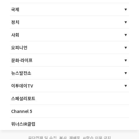
국제
정치
사회
오피니언
문화·라이프
뉴스발전소
이투데이TV
스페셜리포트
Channel 5
위너스IR클럽
무단전재 및 수집, 복사, 재배포, AI학습 이용 금지