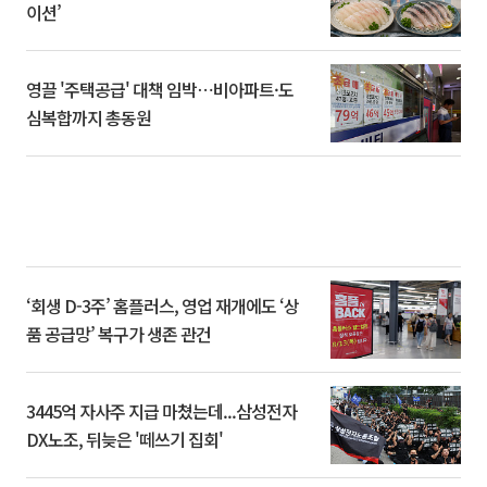
이션’
영끌 '주택공급' 대책 임박⋯비아파트·도
심복합까지 총동원
‘회생 D-3주’ 홈플러스, 영업 재개에도 ‘상
품 공급망’ 복구가 생존 관건
3445억 자사주 지급 마쳤는데...삼성전자
DX노조, 뒤늦은 '떼쓰기 집회'