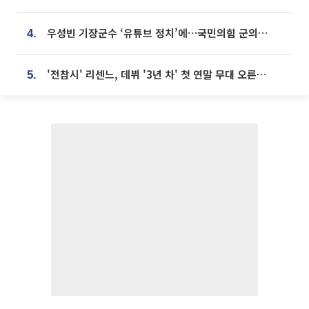
우성빈 기장군수 ‘유튜브 정치’에…국민의힘 군의원들 집단 반발
4.
'전참시' 리센느, 데뷔 '3년 차' 첫 연말 무대 오른다⋯"그동안 섭외 안 와"
5.