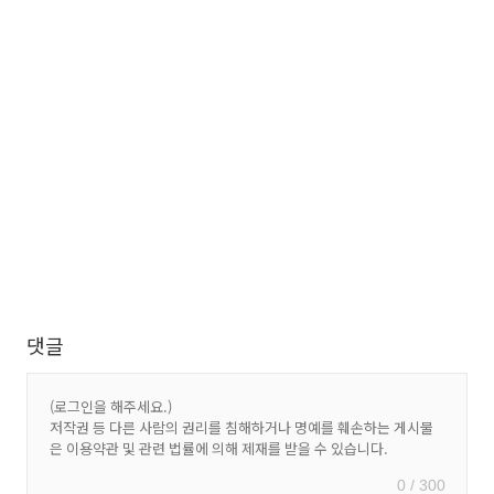
댓글
0 / 300