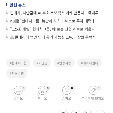
관련 뉴스
현대차, 새만금에 AI·수소·로보틱스 메카 만든다…국내투자 일환
KB證 “현대차그룹, 美관세 리스크 해소로 투자 매력↑⋯관세율 15% 전망”
“125조 베팅” 현대차그룹, 韓 로봇 산업 허브로 키운다…‘DESIGN’ 경쟁력 부각
美 클래리티 법안 연내 통과 가능성 13%…상원 문턱서 제동
#현대차그룹
#새만금
#인공지능
#데이터센터
#자율주행
0
0
0
0
좋아요
화나요
슬퍼요
추가취재 원해요