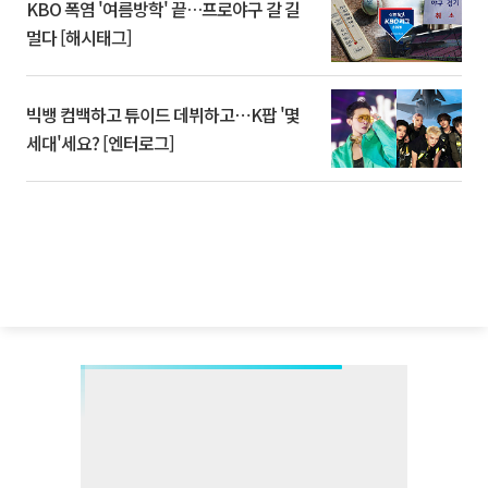
KBO 폭염 '여름방학' 끝…프로야구 갈 길
멀다 [해시태그]
빅뱅 컴백하고 튜이드 데뷔하고⋯K팝 '몇
세대'세요? [엔터로그]