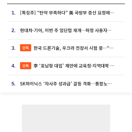
[특징주] “탄약 부족하다“ 美 국방부 증산 요청에⋯국내 방산주 급등세
1.
현대차·기아, 이번 주 임단협 재개…하청 사용자성 재심도 ‘변수’
2.
한국 드론기술, 우크라 전장서 시험 중…“스타트업 여러 곳 참여”
단독
3.
李 ‘호남형 대입’ 제안에 교육청·지역대학 서·논술형 입시 연계 '착수'
단독
4.
SK하이닉스 ‘자사주 성과급’ 갈등 격화…통합노조 출범 움직임
5.