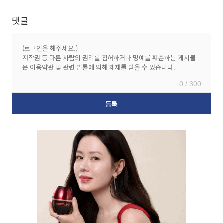
댓글
0 / 300