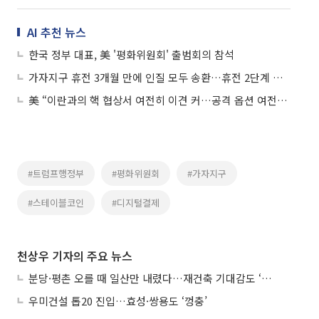
AI 추천 뉴스
한국 정부 대표, 美 '평화위원회' 출범회의 참석
가자지구 휴전 3개월 만에 인질 모두 송환…휴전 2단계 진입 임박
美 “이란과의 핵 협상서 여전히 이견 커…공격 옵션 여전히 열려 있다”
#트럼프행정부
#평화위원회
#가자지구
#스테이블코인
#디지털결제
천상우 기자의 주요 뉴스
분당·평촌 오를 때 일산만 내렸다…재건축 기대감도 ‘무색’
우미건설 톱20 진입…효성·쌍용도 ‘껑충’