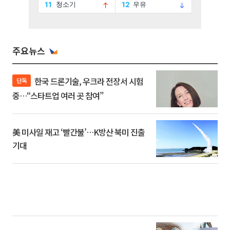
주요뉴스
한국 드론기술, 우크라 전장서 시험
단독
중…“스타트업 여러 곳 참여”
美 미사일 재고 ‘빨간불’…K방산 북미 진출
기대