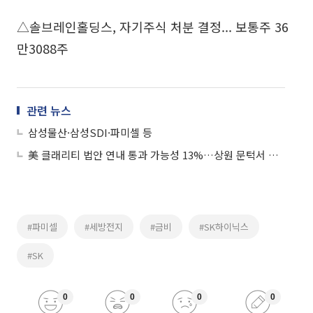
△솔브레인홀딩스, 자기주식 처분 결정... 보통주 36
만3088주
관련 뉴스
삼성물산·삼성SDI·파미셀 등
美 클래리티 법안 연내 통과 가능성 13%…상원 문턱서 제동
#파미셀
#세방전지
#금비
#SK하이닉스
#SK
0
0
0
0