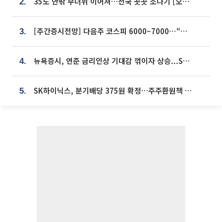
35도 안팎 무더위 이어져…전국 곳곳 소나기 [오늘 날씨]
2.
[주간증시전망] 다음주 코스피 6000~7000⋯“外人 수급은 정책이 변수”
3.
뉴욕증시, 연준 금리인상 기대감 꺾이자 상승...S&P500 사상 최고치 [종합]
4.
SK하이닉스, 분기배당 375원 확정…주주환원책 9월로 앞당겨 발표
5.