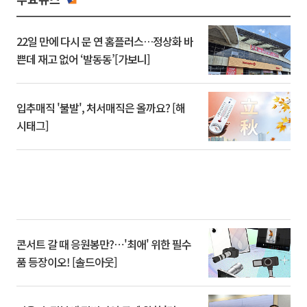
22일 만에 다시 문 연 홈플러스…정상화 바
쁜데 재고 없어 ‘발동동’[가보니]
입추매직 '불발', 처서매직은 올까요? [해
시태그]
콘서트 갈 때 응원봉만?⋯'최애' 위한 필수
품 등장이오! [솔드아웃]