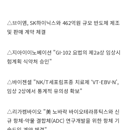
△브이엠, SK하이닉스와 462억원 규모 반도체 제조
및 판매 계약 체결
△지아이이노베이션 "GI-102 요법의 제2a상 임상시
험계획 식약처 승인"
△바이젠셀 "NK/T세포림프종 치료제 ‘VT-EBV-N’,
임상 2상에서 통계적 유의성 확보"
△리가켐바이오 "美 노바락 바이오테라퓨틱스와 신
규 항체-약물 결합체(ADC) 연구개발을 위한 항체 기
술도입 계약 체결"