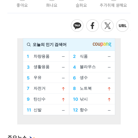
좋아요
화나요
슬퍼요
추가취재 원해요
주요뉴스