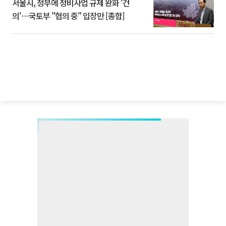
서울시, 정부에 정비사업 규제 완화 '건
의'⋯국토부 "협의 중" 입장만 [종합]