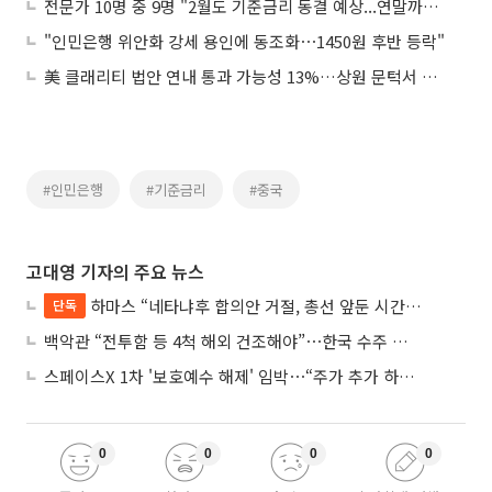
전문가 10명 중 9명 "2월도 기준금리 동결 예상...연말까지 변동 없을 것"
"인민은행 위안화 강세 용인에 동조화⋯1450원 후반 등락"
美 클래리티 법안 연내 통과 가능성 13%…상원 문턱서 제동
#인민은행
#기준금리
#중국
고대영 기자의 주요 뉴스
하마스 “네타냐후 합의안 거절, 총선 앞둔 시간 끌기”
단독
백악관 “전투함 등 4척 해외 건조해야”⋯한국 수주 기대
스페이스X 1차 '보호예수 해제' 임박⋯“주가 추가 하락 가능성”
0
0
0
0