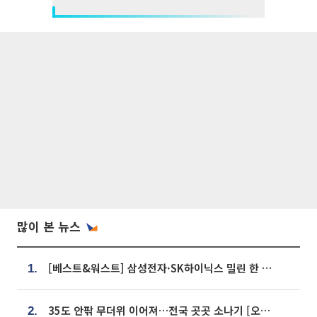
많이 본 뉴스
[베스트&워스트] 삼성전자·SK하이닉스 밀린 한 주…상상인증권은 85% 급등
1.
35도 안팎 무더위 이어져…전국 곳곳 소나기 [오늘 날씨]
2.