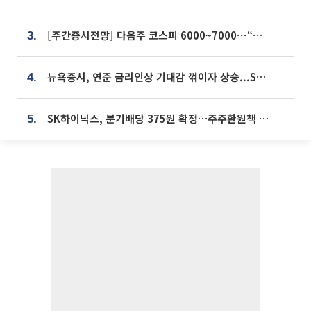
[주간증시전망] 다음주 코스피 6000~7000⋯“外人 수급은 정책이 변수”
3.
뉴욕증시, 연준 금리인상 기대감 꺾이자 상승...S&P500 사상 최고치 [종합]
4.
SK하이닉스, 분기배당 375원 확정…주주환원책 9월로 앞당겨 발표
5.