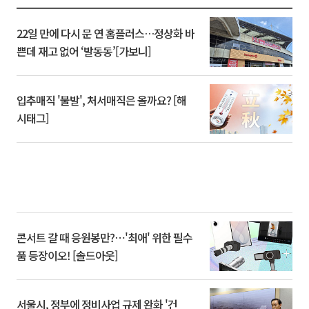
22일 만에 다시 문 연 홈플러스…정상화 바
쁜데 재고 없어 ‘발동동’[가보니]
입추매직 '불발', 처서매직은 올까요? [해
시태그]
콘서트 갈 때 응원봉만?⋯'최애' 위한 필수
품 등장이오! [솔드아웃]
서울시, 정부에 정비사업 규제 완화 '건