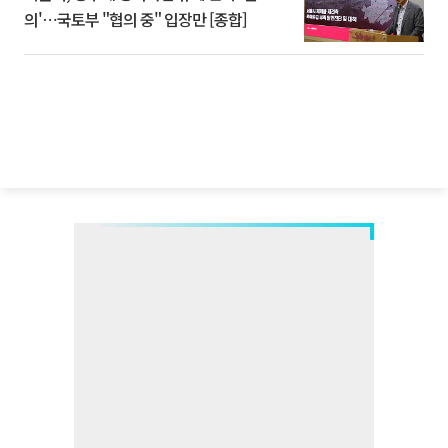
의'⋯국토부 "협의 중" 입장만 [종합]