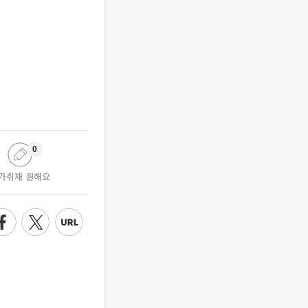
0
가취재 원해요