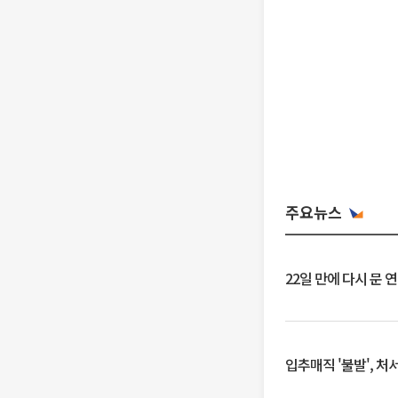
주요뉴스
22일 만에 다시 문 
입추매직 '불발', 처