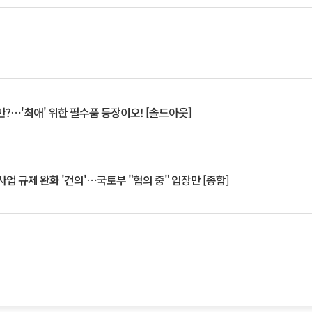
?⋯'최애' 위한 필수품 등장이오! [솔드아웃]
업 규제 완화 '건의'⋯국토부 "협의 중" 입장만 [종합]