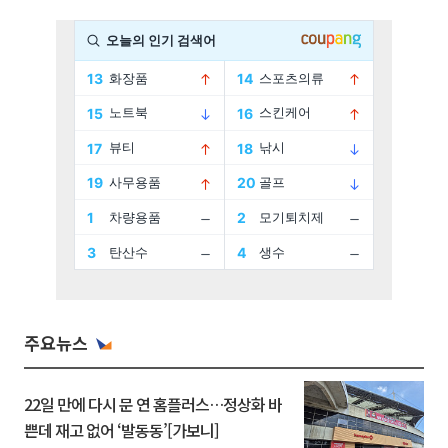
주요뉴스
22일 만에 다시 문 연 홈플러스…정상화 바
쁜데 재고 없어 ‘발동동’[가보니]