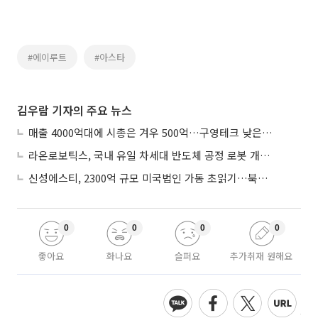
#에이루트
#아스타
김우람 기자의 주요 뉴스
매출 4000억대에 시총은 겨우 500억…구영테크 낮은 몸값에 저가 승계 마무리
라온로보틱스, 국내 유일 차세대 반도체 공정 로봇 개발 ‘고객사 테스트 진행’
신성에스티, 2300억 규모 미국법인 가동 초읽기…북미 ESS 공략 본격화
0
0
0
0
좋아요
화나요
슬퍼요
추가취재 원해요