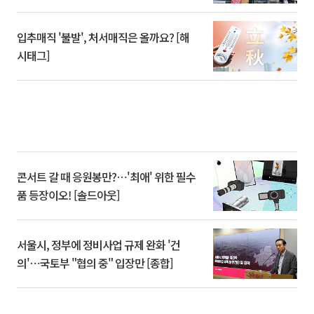
입추매직 '불발', 처서매직은 올까요? [해
시태그]
콘서트 갈 때 응원봉만?⋯'최애' 위한 필수
품 등장이오! [솔드아웃]
서울시, 정부에 정비사업 규제 완화 '건
의'⋯국토부 "협의 중" 입장만 [종합]