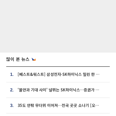
많이 본 뉴스
[베스트&워스트] 삼성전자·SK하이닉스 밀린 한 주…상상인증권은 85% 급등
1.
'불안과 기대 사이' 널뛰는 SK하이닉스…증권가 "HBM4·LTA 기반 펀터멘털 견고"
2.
35도 안팎 무더위 이어져…전국 곳곳 소나기 [오늘 날씨]
3.