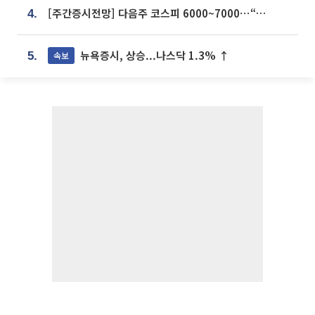
[주간증시전망] 다음주 코스피 6000~7000⋯“外人 수급은 정책이 변수”
4.
뉴욕증시, 상승...나스닥 1.3% ↑
속보
5.