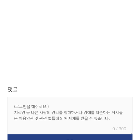
댓글
0 / 300