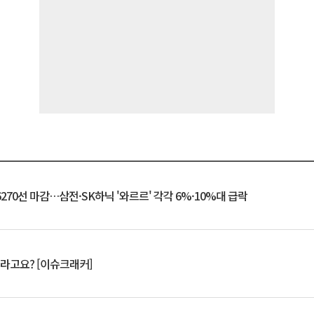
6270선 마감…삼전·SK하닉 '와르르' 각각 6%·10%대 급락
 깨라고요? [이슈크래커]