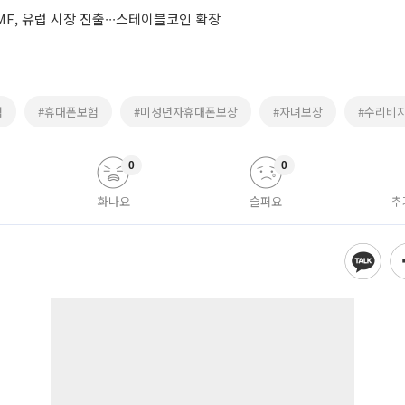
F, 유럽 시장 진출∙∙∙스테이블코인 확장
험
#휴대폰보험
#미성년자휴대폰보장
#자녀보장
#수리비
0
0
화나요
슬퍼요
추