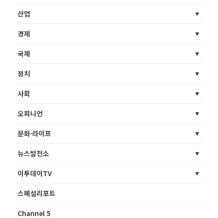
산업
경제
국제
정치
사회
오피니언
문화·라이프
뉴스발전소
이투데이TV
스페셜리포트
Channel 5