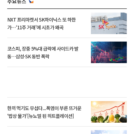
주요뉴스
NXT 프리마켓서 SK하이닉스 또 하한
가⋯‘11주 거래’에 시초가 왜곡
코스피, 장중 5%대 급락에 사이드카 발
동…삼성·SK 동반 폭락
한끼 먹기도 무섭다...폭염이 부른 뜨거운
‘밥상 물가’[뉴노멀 된 히트플레이션]