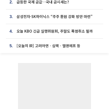
급등한 국제 금값…국내 금시세는?
2.
삼성전자·SK하이닉스 “주주 환원 강화 방안 마련”
3.
오늘 KBO 긴급 실행위원회, 주말도 폭염취소 될까
4.
[오늘의 IR] 고려아연ㆍ심텍ㆍ엘앤에프 등
5.