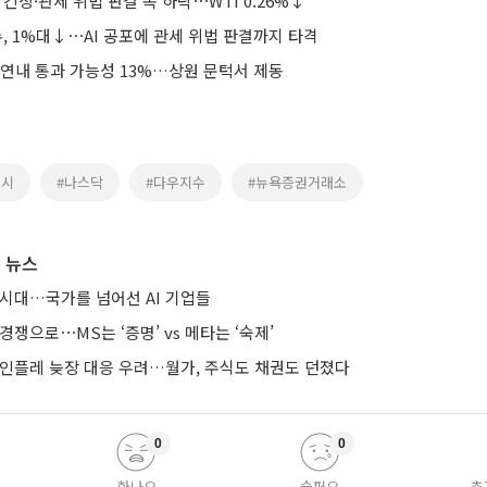
 긴장·관세 위법 판결 속 하락⋯WTI 0.26%↓
, 1%대↓⋯AI 공포에 관세 위법 판결까지 타격
 연내 통과 가능성 13%…상원 문턱서 제동
증시
#나스닥
#다우지수
#뉴욕증권거래소
 뉴스
 시대…국가를 넘어선 AI 기업들
경쟁으로⋯MS는 ‘증명’ vs 메타는 ‘숙제’
 인플레 늦장 대응 우려…월가, 주식도 채권도 던졌다
0
0
화나요
슬퍼요
추