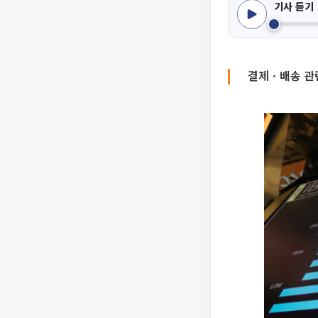
기사 듣기
결제ㆍ배송 관