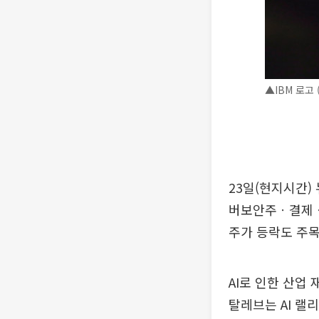
▲IBM 로고 
23일(현지시간)
버보안주ㆍ결제ㆍ
주가 등락도 주목
AI로 인한 산업
탈레브는 AI 랠