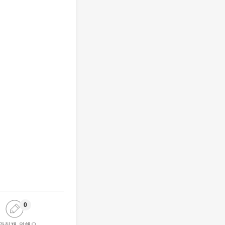
0
가취재 원해요