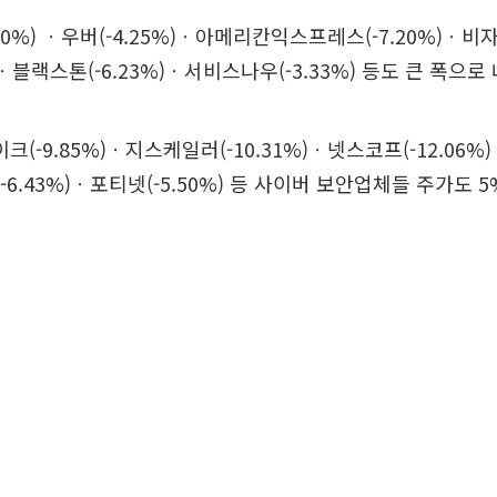
60%) ㆍ우버(-4.25%)ㆍ아메리칸익스프레스(-7.20%)ㆍ비자
)ㆍ블랙스톤(-6.23%)ㆍ서비스나우(-3.33%) 등도 큰 폭으로
(-9.85%)ㆍ지스케일러(-10.31%)ㆍ넷스코프(-12.06
타(-6.43%)ㆍ포티넷(-5.50%) 등 사이버 보안업체들 주가도