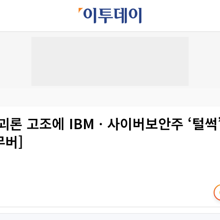
파괴론 고조에 IBMㆍ사이버보안주 ‘털썩
무버]