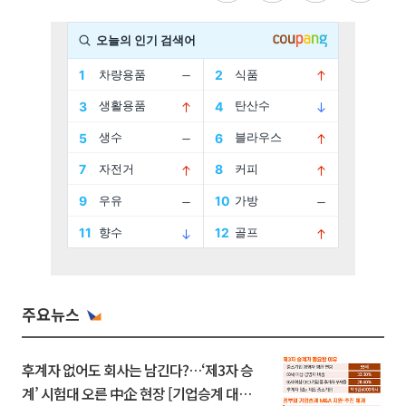
주요뉴스
후계자 없어도 회사는 남긴다?…‘제3자 승
계’ 시험대 오른 中企 현장 [기업승계 대전