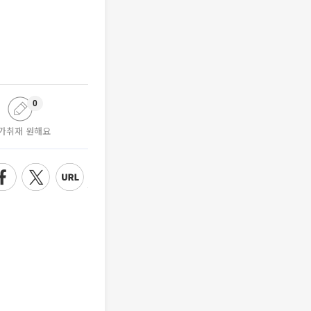
0
가취재 원해요