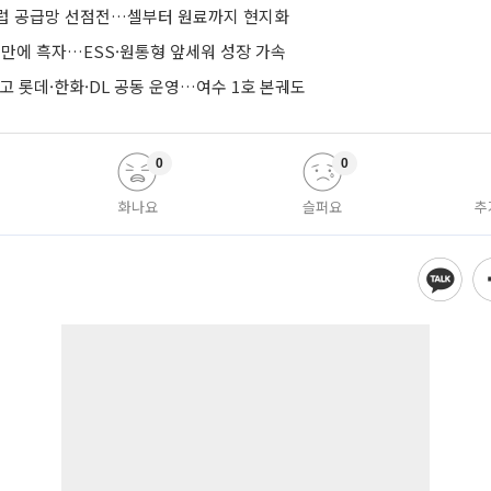
유럽 공급망 선점전…셀부터 원료까지 현지화
기 만에 흑자…ESS·원통형 앞세워 성장 가속
줄이고 롯데·한화·DL 공동 운영…여수 1호 본궤도
0
0
화나요
슬퍼요
추