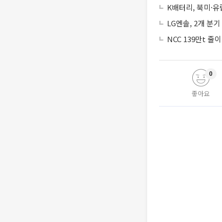
K배터리, 북미·
LG엔솔, 2개 분
NCC 139만t 
0
좋아요