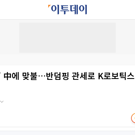
’ 中에 맞불…반덤핑 관세로 K로보틱스