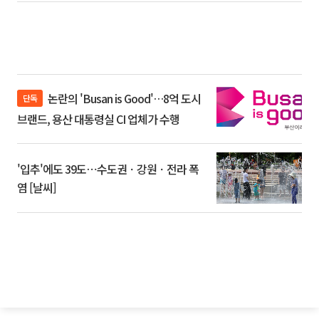
논란의 'Busan is Good'…8억 도시
단독
브랜드, 용산 대통령실 CI 업체가 수행
'입추'에도 39도⋯수도권ㆍ강원ㆍ전라 폭
염 [날씨]