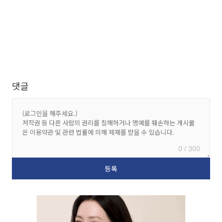
댓글
0 / 300