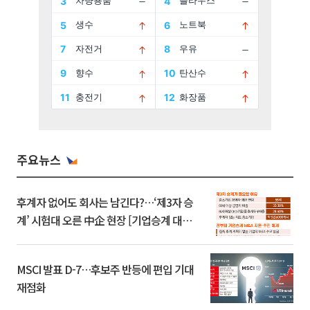
주요뉴스
후계자 없어도 회사는 남긴다?…‘제3자 승
계’ 시험대 오른 中企 현장 [기업승계 대전
환]
MSCI 발표 D-7…후보주 반등에 편입 기대
재점화