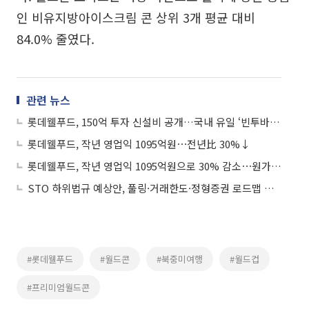
인 비유지방아이스크림 콘 상위 3개 평균 대비
84.0% 줄였다.
관련 뉴스
롯데웰푸드, 150억 투자 신설비 공개…국내 유일 ‘빈투바’ 가동해 초콜릿 1위로
롯데웰푸드, 작년 영업익 1095억원⋯전년比 30%↓
롯데웰푸드, 작년 영업익 1095억원으로 30% 감소⋯원가 상승 여파
STO 하위법규 예상안, 풀링·거래한도·정형증권 로드맵 제시
#롯데웰푸드
#월드콘
#북중미여행
#월드컵
#프리미엄월드콘