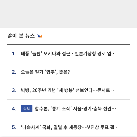
많이 본 뉴스
태풍 '돌핀' 오키나와 접근…일본기상청 경로 업데이트
1.
오늘은 절기 '입추', 뜻은?
2.
빅뱅, 20주년 기념 '새 뱅봉' 선보인다⋯콘서트 앞두고 팝업 개최
3.
합수본, '통계 조작' 서울·경기·충북 선관위 등 추가 압수수색
속보
4.
‘나솔사계’ 국화, 결별 후 재등장⋯첫인상 투표 휩쓸고 ‘인기녀’ 등극
5.