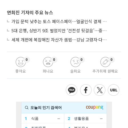
연희진 기자의 주요 뉴스
가입 문턱 낮추는 토스 페이스페이⋯얼굴인식 결제 확산 속도낸다
5대 은행, 상반기 9조 벌었지만 ‘건전성 뒷걸음’⋯중기대출 문턱 높아지나
세제 개편에 복잡해진 자산가 셈법⋯강남 고령자·다주택자 ‘자산재편 고심’
0
0
0
0
좋아요
화나요
슬퍼요
추가취재 원해요