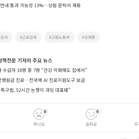
 연내 통과 가능성 13%…상원 문턱서 제동
항공사
#근로감독
#고용노동부
#김영훈
정책전문 기자의 주요 뉴스
수급자 10명 중 7명 “건강 악화해도 집에서”
병원급 진료…전국에 AI 진료지원도구 보급
특구법, 52시간 논쟁이 과잉 대표돼"
0
0
화나요
슬퍼요
추