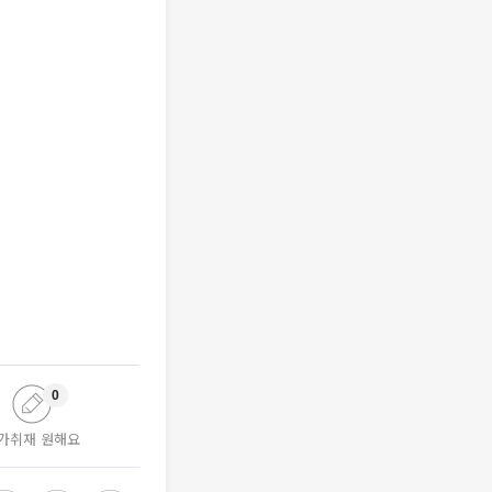
0
가취재 원해요