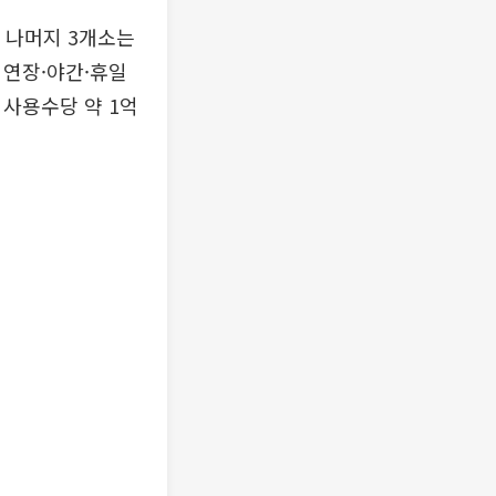
 나머지 3개소는
 연장·야간·휴일
미사용수당 약 1억