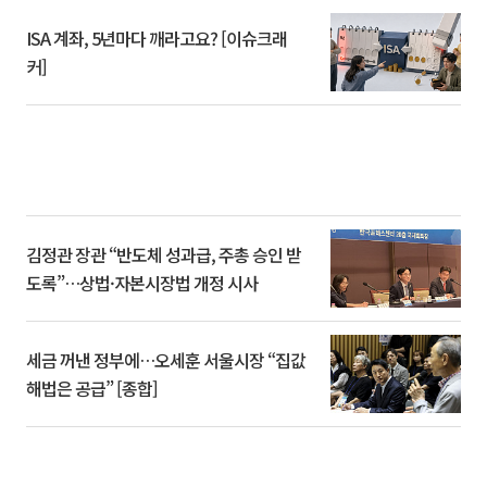
ISA 계좌, 5년마다 깨라고요? [이슈크래
커]
김정관 장관 “반도체 성과급, 주총 승인 받
도록”…상법·자본시장법 개정 시사
세금 꺼낸 정부에…오세훈 서울시장 “집값
해법은 공급” [종합]