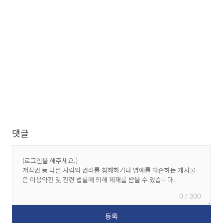
댓글
0 / 300