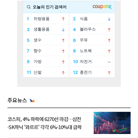
주요뉴스
코스피, 4% 하락에 6270선 마감…삼전
·SK하닉 '와르르' 각각 6%·10%대 급락