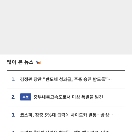
많이 본 뉴스
김정관 장관 “반도체 성과급, 주총 승인 받도록”…상법·자본시장법 개정 시사
1.
중부내륙고속도로서 미상 폭발물 발견
속보
2.
코스피, 장중 5%대 급락에 사이드카 발동…삼성·SK 동반 폭락
3.