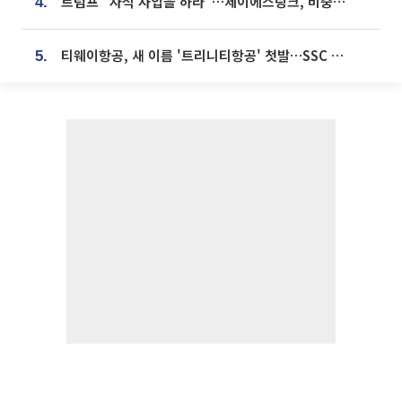
트럼프 “자석 사업을 하라”…제이에스링크, 비중국 영구자석 공급망 구축 속도
4.
티웨이항공, 새 이름 '트리니티항공' 첫발…SSC 전략 본격화
5.