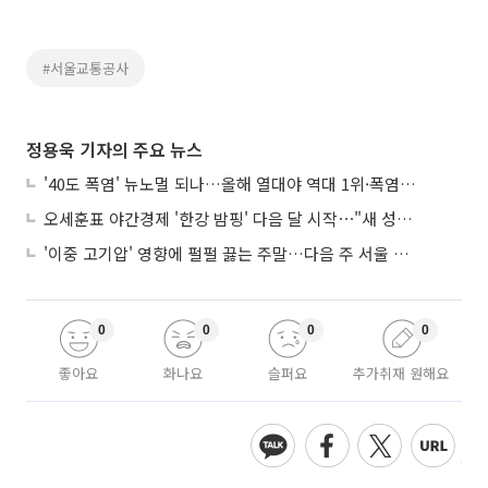
#서울교통공사
정용욱 기자의 주요 뉴스
'40도 폭염' 뉴노멀 되나…올해 열대야 역대 1위·폭염일수 평년 3배 넘어
오세훈표 야간경제 '한강 밤핑' 다음 달 시작⋯"새 성장동력 만들 것"
'이중 고기압' 영향에 펄펄 끓는 주말…다음 주 서울 포함 서쪽이 더 덥다
0
0
0
0
좋아요
화나요
슬퍼요
추가취재 원해요