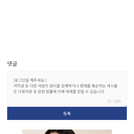
댓글
0 / 300