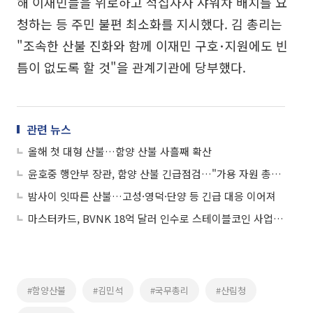
해 이재민들을 위로하고 적십자사 샤워차 배치를 요
청하는 등 주민 불편 최소화를 지시했다. 김 총리는
"조속한 산불 진화와 함께 이재민 구호･지원에도 빈
틈이 없도록 할 것"을 관계기관에 당부했다.
관련 뉴스
올해 첫 대형 산불…함양 산불 사흘째 확산
윤호중 행안부 장관, 함양 산불 긴급점검…"가용 자원 총동원"
밤사이 잇따른 산불…고성·영덕·단양 등 긴급 대응 이어져
마스터카드, BVNK 18억 달러 인수로 스테이블코인 사업 본격 확장
#함양산불
#김민석
#국무총리
#산림청