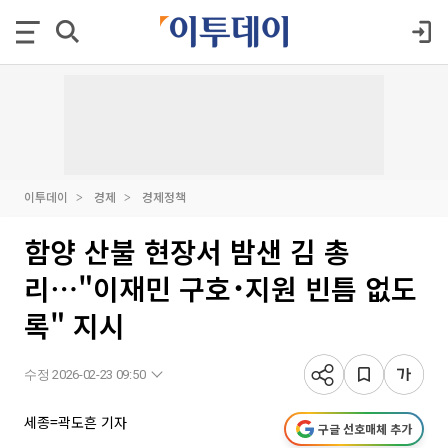
이투데이
경제
경제정책
함양 산불 현장서 밤샌 김 총
리⋯"이재민 구호･지원 빈틈 없도
록" 지시
수정 2026-02-23 09:50
세종=곽도흔 기자
구글 선호매체 추가