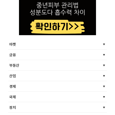
마켓
금융
부동산
산업
경제
국제
정치