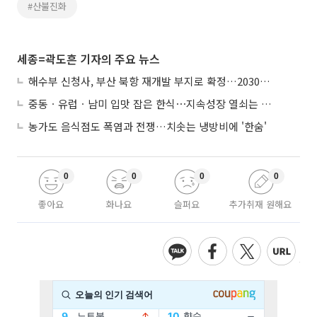
#산불진화
세종=곽도흔 기자의 주요 뉴스
해수부 신청사, 부산 북항 재개발 부지로 확정…2030년 준공 목표
중동ㆍ유럽ㆍ남미 입맛 잡은 한식⋯지속성장 열쇠는 ‘현지화’
농가도 음식점도 폭염과 전쟁…치솟는 냉방비에 '한숨'
0
0
0
0
좋아요
화나요
슬퍼요
추가취재 원해요