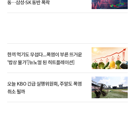
동…삼성·SK 동반 폭락
한끼 먹기도 무섭다...폭염이 부른 뜨거운
‘밥상 물가’[뉴노멀 된 히트플레이션]
오늘 KBO 긴급 실행위원회, 주말도 폭염
취소 될까