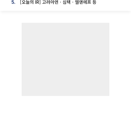
[오늘의 IR] 고려아연ㆍ심텍ㆍ엘앤에프 등
5.