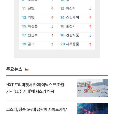
주요뉴스
NXT 프리마켓서 SK하이닉스 또 하한
가⋯‘11주 거래’에 시초가 왜곡
코스피, 장중 5%대 급락에 사이드카 발