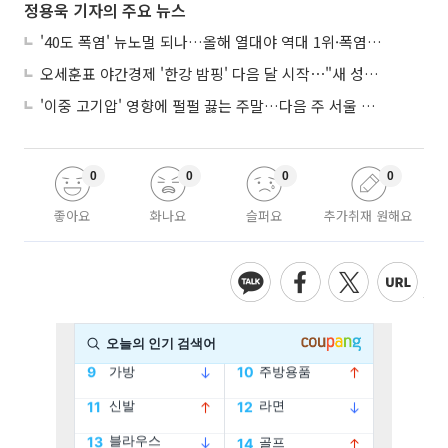
정용욱 기자의 주요 뉴스
'40도 폭염' 뉴노멀 되나…올해 열대야 역대 1위·폭염일수 평년 3배 넘어
오세훈표 야간경제 '한강 밤핑' 다음 달 시작⋯"새 성장동력 만들 것"
'이중 고기압' 영향에 펄펄 끓는 주말…다음 주 서울 포함 서쪽이 더 덥다
0
0
0
0
좋아요
화나요
슬퍼요
추가취재 원해요