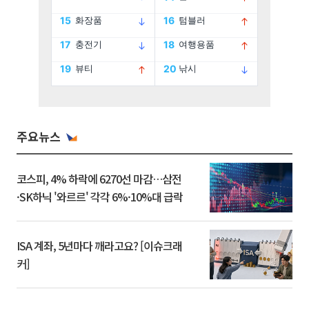
주요뉴스
코스피, 4% 하락에 6270선 마감…삼전
·SK하닉 '와르르' 각각 6%·10%대 급락
ISA 계좌, 5년마다 깨라고요? [이슈크래
커]