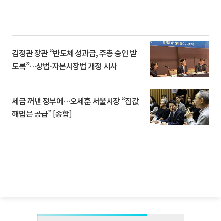
김정관 장관 “반도체 성과급, 주총 승인 받
도록”…상법·자본시장법 개정 시사
세금 꺼낸 정부에…오세훈 서울시장 “집값
해법은 공급” [종합]