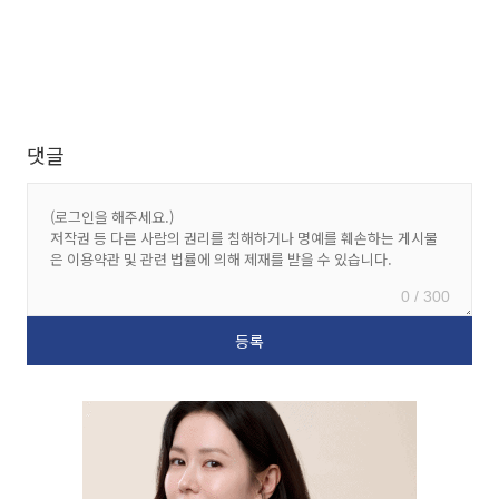
댓글
0 / 300