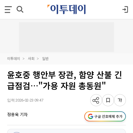
이투데이
사회
일반
윤호중 행안부 장관, 함양 산불 긴
급점검…"가용 자원 총동원"
입력 2026-02-23 09:47
정용욱 기자
구글 선호매체 추가