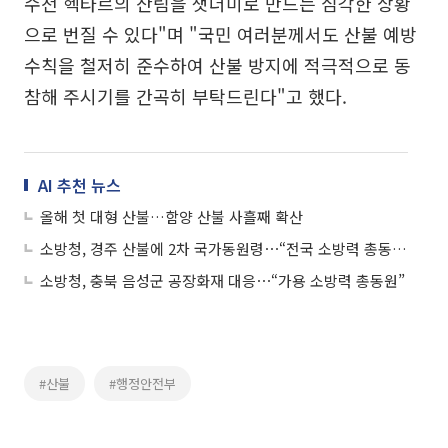
수천 헥타르의 산림을 잿더미로 만드는 심각한 상황
으로 번질 수 있다"며 "국민 여러분께서도 산불 예방
수칙을 철저히 준수하여 산불 방지에 적극적으로 동
참해 주시기를 간곡히 부탁드린다"고 했다.
AI 추천 뉴스
올해 첫 대형 산불…함양 산불 사흘째 확산
소방청, 경주 산불에 2차 국가동원령⋯“전국 소방력 총동원해 확산 막을 것”
소방청, 충북 음성군 공장화재 대응⋯“가용 소방력 총동원”
#산불
#행정안전부