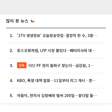
많이 본 뉴스
'2TV 생생정보' 오늘방송맛집- 결정적 한 수, 3종 메밀면! 메밀 소바 맛집 '의○○○○'
1.
포스코퓨처엠, LFP 시장 뚫었다…배터리사와 대규모 장기 공급 합의
2.
더딘 PF 정리 돌파구 찾는다…금감원, 1년 반 만에 매각설명회 재개
단독
3.
KBO, 폭염 대책 발표⋯11일부터 리그 개시ㆍ경기 오후 7시 시작
4.
아옳이, 한의사 김형배와 벌써 200일⋯꽃다발 들고 "프러포즈 아냐"
5.