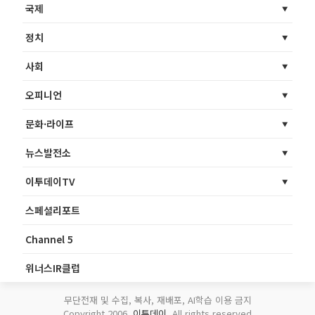
국제
정치
사회
오피니언
문화·라이프
뉴스발전소
이투데이TV
스페셜리포트
Channel 5
위너스IR클럽
무단전재 및 수집, 복사, 재배포, AI학습 이용 금지
Copyright 2006.
이투데이
. All rights reserved