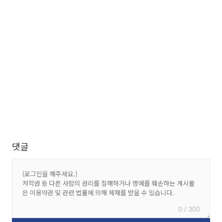
댓글
0 / 300