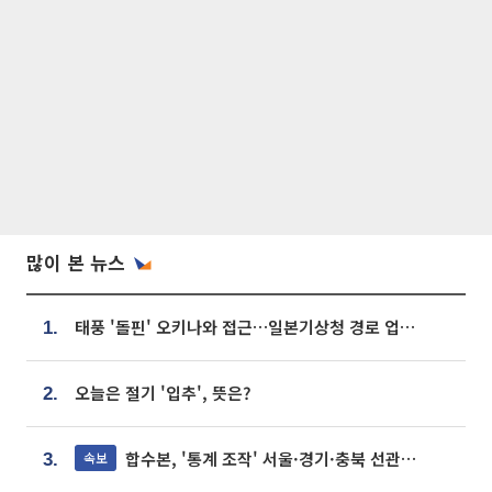
많이 본 뉴스
태풍 '돌핀' 오키나와 접근…일본기상청 경로 업데이트
1.
오늘은 절기 '입추', 뜻은?
2.
합수본, '통계 조작' 서울·경기·충북 선관위 등 추가 압수수색
속보
3.