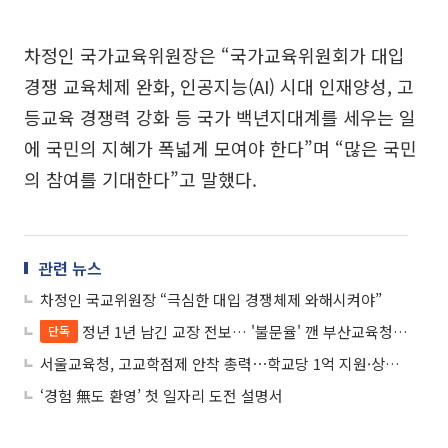
차정인 국가교육위원장은 “국가교육위원회가 대입
경쟁 교육체제 완화, 인공지능(AI) 시대 인재양성, 고
등교육 경쟁력 강화 등 국가 백년지대계를 세우는 일
에 국민의 지혜가 폭넓게 모여야 한다”며 “많은 국민
의 참여를 기대한다”고 말했다.
관련 뉴스
차정인 국교위원장 “극심한 대입 경쟁체제 와해시켜야”
정년 1년 남긴 교장 전보… '불문율' 깬 부산교육청 인사, 현장 반발 확산
단독
서울교육청, 고교학점제 안착 총력⋯학교당 1억 지원·상담 인력 3배 확대
‘경험 無도 환영’ 첫 일자리 도전 설명서