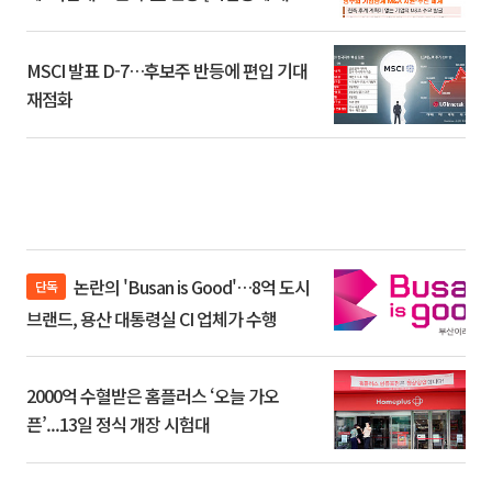
환]
MSCI 발표 D-7…후보주 반등에 편입 기대
재점화
논란의 'Busan is Good'…8억 도시
단독
브랜드, 용산 대통령실 CI 업체가 수행
2000억 수혈받은 홈플러스 ‘오늘 가오
픈’...13일 정식 개장 시험대