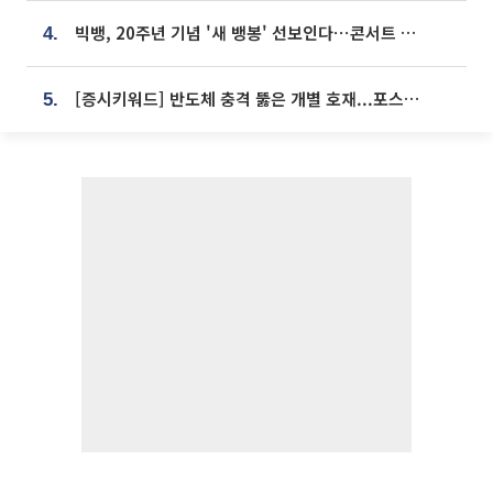
빅뱅, 20주년 기념 '새 뱅봉' 선보인다⋯콘서트 앞두고 팝업 개최
4.
[증시키워드] 반도체 충격 뚫은 개별 호재...포스코퓨처엠·에코프로·한화솔루션 '눈길'
5.