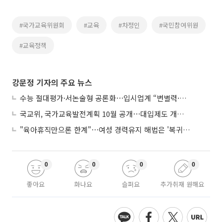
#국가교육위원회
#교육
#차정인
#국민참여위원
#교육정책
강문정 기자의 주요 뉴스
수능 절대평가·서논술형 공론화⋯입시업계 “변별력·사교육 대책 먼저”
국교위, 국가교육발전계획 10월 공개⋯대입제도 개편 공론화 추진
"육아휴직만으론 한계"⋯여성 경력유지 해법은 '복귀 후 유연근무’
0
0
0
0
좋아요
화나요
슬퍼요
추가취재 원해요