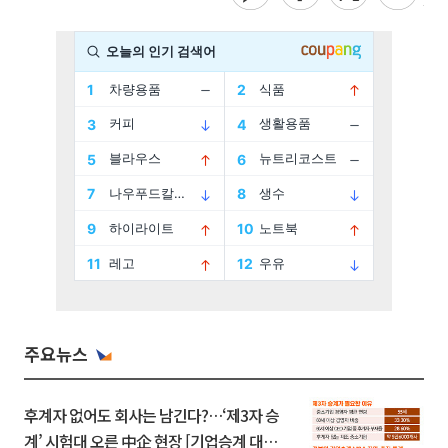
주요뉴스
후계자 없어도 회사는 남긴다?…‘제3자 승
계’ 시험대 오른 中企 현장 [기업승계 대전