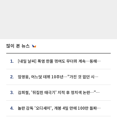
많이 본 뉴스
[내일 날씨] 폭염 한풀 꺾여도 무더위 계속⋯동해안 이틀 연속 비
1.
임영웅, 어느덧 데뷔 10주년⋯"가진 것 없던 시절, 내 앞엔 20명의 팬뿐"
2.
김희철, '뒤집힌 태극기' 지적 후 정치색 논란…"좌우 떠나 우리나라 국기"
3.
놀란 감독 '오디세이', 개봉 4일 만에 100만 돌파⋯'왕사남' 보다 빠르다
4.