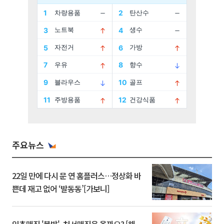
주요뉴스
22일 만에 다시 문 연 홈플러스…정상화 바
쁜데 재고 없어 ‘발동동’[가보니]
입추매직 '불발', 처서매직은 올까요? [해