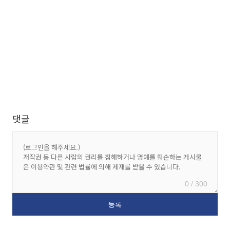
댓글
0 / 300