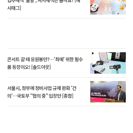
시태그]
콘서트 갈 때 응원봉만?⋯'최애' 위한 필수
품 등장이오! [솔드아웃]
서울시, 정부에 정비사업 규제 완화 '건
의'⋯국토부 "협의 중" 입장만 [종합]