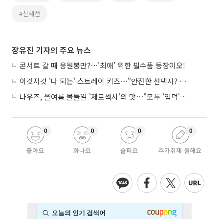
#신혜선
장유진 기자의 주요 뉴스
콘서트 갈 때 응원봉만?⋯'최애' 위한 필수품 등장이오!
이것저것 '다 되는' 스트레이 키즈⋯"안전한 선택지? 도전이 재밌죠"
나우즈, 올여름 물들일 '제로섹시'의 맛⋯"모두 '입덕'시킬 것"
0
0
0
0
좋아요
화나요
슬퍼요
추가취재 원해요