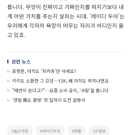
릅니다. 무엇이 진짜이고 가짜인지를 따지기보다 내
게 어떤 가치를 주는지 살피는 시대. '레이디 두아'는
우리에게 각자의 욕망이 머무는 자리가 어디인지 묻
고 있죠.
관련 뉴스
포켓몬, 아직도 '피카츄'만 아세요?
키키도 소환한 그 감성⋯Y2K, 왜 아직도 먹히냐면요
"태연이 쓴다고?"⋯요즘 소비 공식, '사람'을 봅니다
‘경험 無도 환영’ 첫 일자리 도전 설명서
#솔드아웃
#레이디두아
#명품
#Z세대