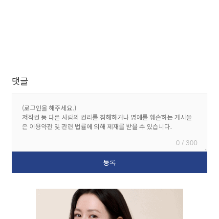
댓글
0 / 300