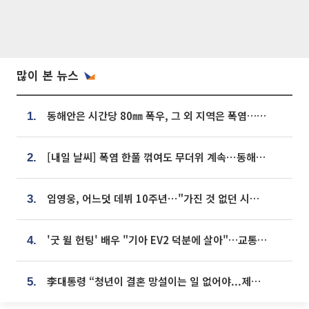
많이 본 뉴스
동해안은 시간당 80㎜ 폭우, 그 외 지역은 폭염…‘극과 극 날씨’
1.
[내일 날씨] 폭염 한풀 꺾여도 무더위 계속⋯동해안 이틀 연속 비
2.
임영웅, 어느덧 데뷔 10주년⋯"가진 것 없던 시절, 내 앞엔 20명의 팬뿐"
3.
'굿 윌 헌팅' 배우 "기아 EV2 덕분에 살아"…교통사고 후 안전성 극찬
4.
李대통령 “청년이 결혼 망설이는 일 없어야...제도상 불이익 조사”
5.