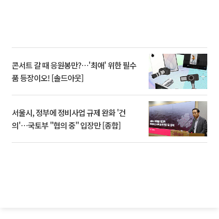
콘서트 갈 때 응원봉만?⋯'최애' 위한 필수
품 등장이오! [솔드아웃]
서울시, 정부에 정비사업 규제 완화 '건
의'⋯국토부 "협의 중" 입장만 [종합]