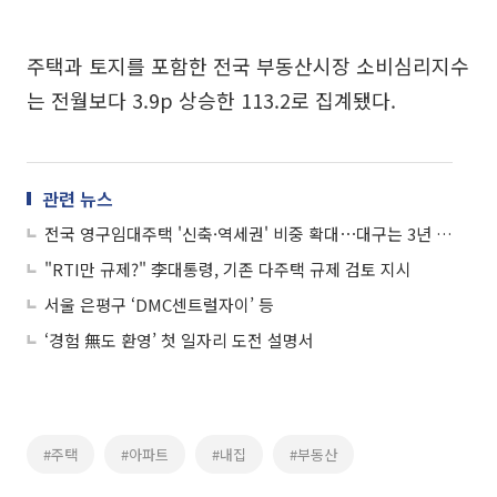
주택과 토지를 포함한 전국 부동산시장 소비심리지수
는 전월보다 3.9p 상승한 113.2로 집계됐다.
관련 뉴스
전국 영구임대주택 '신축·역세권' 비중 확대⋯대구는 3년 연속 공급 증가
"RTI만 규제?" 李대통령, 기존 다주택 규제 검토 지시
서울 은평구 ‘DMC센트럴자이’ 등
‘경험 無도 환영’ 첫 일자리 도전 설명서
#주택
#아파트
#내집
#부동산