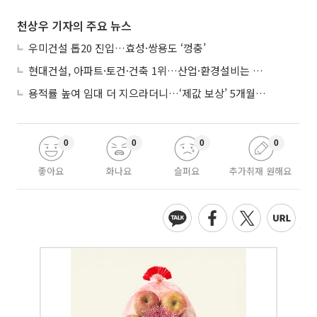
천상우 기자의 주요 뉴스
우미건설 톱20 진입…효성·쌍용도 ‘껑충’
현대건설, 아파트·토건·건축 1위…산업·환경설비는 삼성E&A
용적률 높여 임대 더 지으라더니…‘제값 보상’ 5개월째 국회에 발목
0
0
0
0
좋아요
화나요
슬퍼요
추가취재 원해요