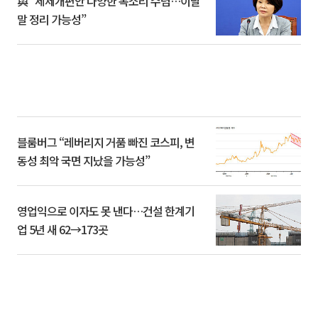
與 “세제개편안 다양한 목소리 수렴…이달
말 정리 가능성”
블룸버그 “레버리지 거품 빠진 코스피, 변
동성 최악 국면 지났을 가능성”
영업익으로 이자도 못 낸다…건설 한계기
업 5년 새 62→173곳