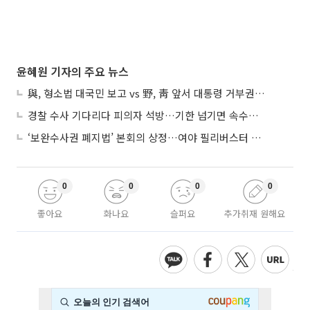
윤혜원 기자의 주요 뉴스
與, 형소법 대국민 보고 vs 野, 靑 앞서 대통령 거부권 촉구
경찰 수사 기다리다 피의자 석방…기한 넘기면 속수무책
‘보완수사권 폐지법’ 본회의 상정…여야 필리버스터 대치
0
0
0
0
좋아요
화나요
슬퍼요
추가취재 원해요