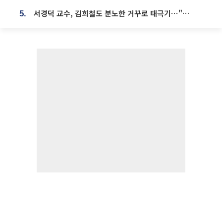
서경덕 교수, 김희철도 분노한 거꾸로 태극기⋯"엉터리는 아냐, 아쉬울 뿐"
5.