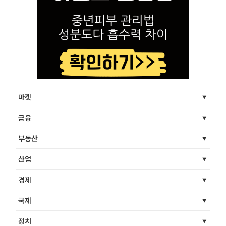
마켓
금융
부동산
산업
경제
국제
정치