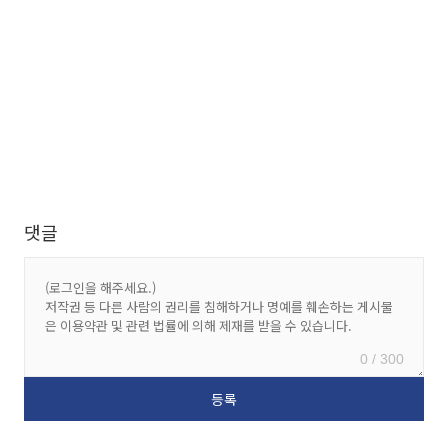
댓글
0 / 300