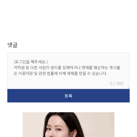
댓글
0 / 300