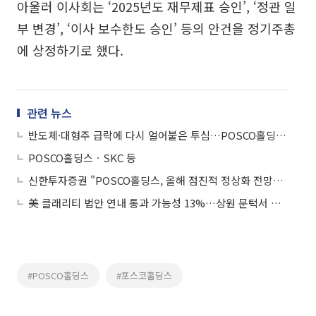
아울러 이사회는 ‘2025년도 재무제표 승인’, ‘정관 일
부 변경’, ‘이사 보수한도 승인’ 등의 안건을 정기주총
에 상정하기로 했다.
관련 뉴스
반도체·대형주 급락에 다시 얼어붙은 투심…POSCO홀딩스 나홀로 '강보합'
POSCO홀딩스ㆍSKC 등
신한투자증권 "POSCO홀딩스, 올해 점진적 정상화 전망…PBR 0.4배서 분할 매수 권고"
美 클래리티 법안 연내 통과 가능성 13%…상원 문턱서 제동
#POSCO홀딩스
#포스코홀딩스