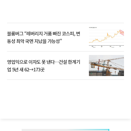
블룸버그 “레버리지 거품 빠진 코스피, 변
동성 최악 국면 지났을 가능성”
영업익으로 이자도 못 낸다…건설 한계기
업 5년 새 62→173곳