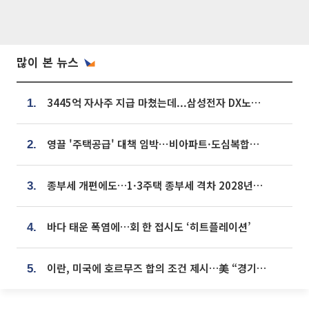
많이 본 뉴스
3445억 자사주 지급 마쳤는데...삼성전자 DX노조, 뒤늦은 '떼쓰기 집회'
1.
영끌 '주택공급' 대책 임박⋯비아파트·도심복합까지 총동원
2.
종부세 개편에도…1·3주택 종부세 격차 2028년부터 확대
3.
바다 태운 폭염에…회 한 접시도 ‘히트플레이션’
4.
이란, 미국에 호르무즈 합의 조건 제시…美 “경기 아직 안 끝나” [종합]
5.