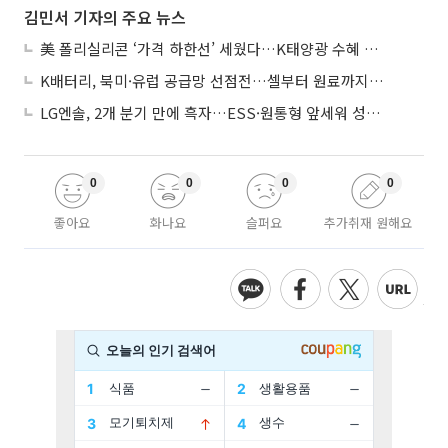
김민서 기자의 주요 뉴스
美 폴리실리콘 ‘가격 하한선’ 세웠다…K태양광 수혜 기대
K배터리, 북미·유럽 공급망 선점전…셀부터 원료까지 현지화
LG엔솔, 2개 분기 만에 흑자…ESS·원통형 앞세워 성장 가속
0
0
0
0
좋아요
화나요
슬퍼요
추가취재 원해요