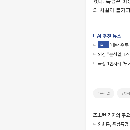
했다. 특검은 비
의 처벌이 불가피
AI 추천 뉴스
‘내란 우두
속보
외신 “윤석열, 1
국정 1인자서 '무
#윤석열
#지
조소현 기자의 주요
원희룡, 종합특검 