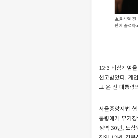
▲윤석열 전 
판에 출석하고
12·3 비상계엄
선고받았다. 계엄
고 윤 전 대통령
서울중앙지법 형사
통령에게 무기징역
징역 30년, 노
징역 12년, 김