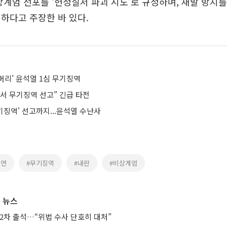
상계엄 선포를 ‘헌정질서 파괴 시도’로 규정하며, 재발 방지를
하다고 주장한 바 있다.
머리’ 윤석열 1심 무기징역
심서 무기징역 선고” 긴급 타전
기징역' 선고까지...윤석열 수난사
귀연
#무기징역
#내란
#비상계엄
 뉴스
2차 출석…“위법 수사 단호히 대처”