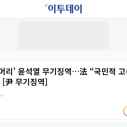
두머리’ 윤석열 무기징역…法 “국민적 
 [尹 무기징역]