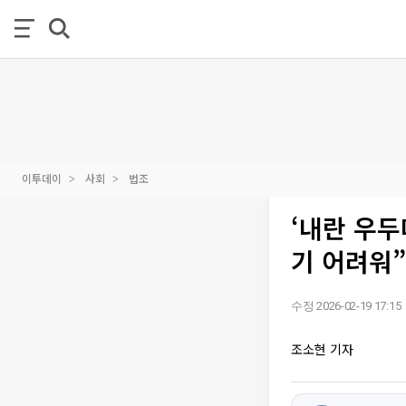
이투데이
사회
법조
‘내란 우
기 어려워”
수정 2026-02-19 17:15
조소현 기자