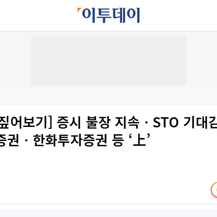
짚어보기] 증시 불장 지속ㆍSTO 기대
증권ㆍ한화투자증권 등 ‘上’