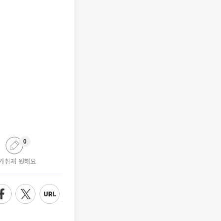
0
가취재 원해요