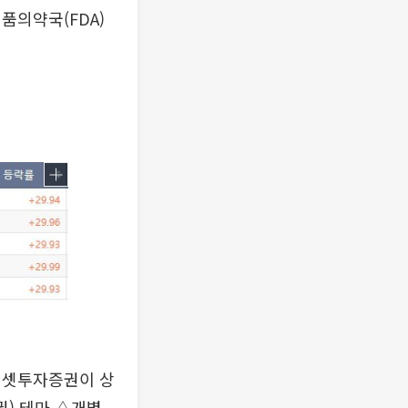
품의약국(FDA)
에셋투자증권이 상
권) 테마 △개별