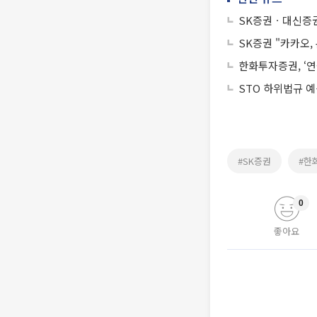
SK증권ㆍ대신증권
SK증권 "카카오,
한화투자증권, ‘연
STO 하위법규 
#SK증권
#한
0
좋아요