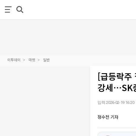
이투데이
마켓
일반
[급등락주 
강세⋯SK
입력 2026-02-19 16:20
정수천 기자