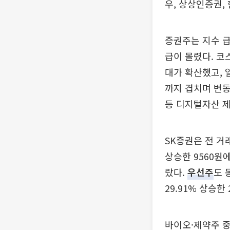
우, 상상인증권,
증권주는 지수 급
급이 몰렸다. 코
대가 확산했고, 
까지 겹치며 변동
등 디지털자산 
SK증권은 전 거래
상승한 9560원
랐다.
우선주
도 
29.91% 상승한
바이오·제약주 중