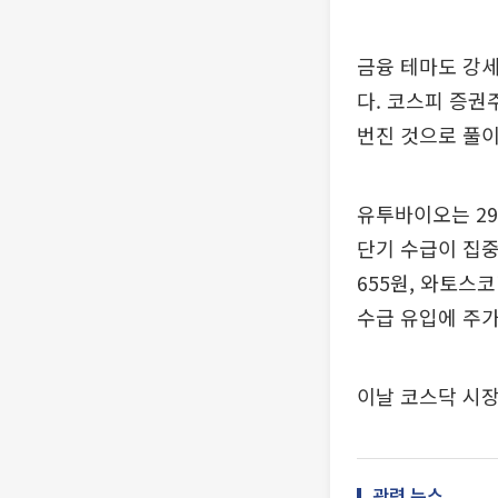
금융 테마도 강세
다. 코스피 증권
번진 것으로 풀이
유투바이오는 29
단기 수급이 집중
655원, 와토스코
수급 유입에 주가
이날 코스닥 시장
관련 뉴스