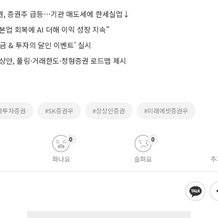
, 증권주 급등⋯기관 매도세에 한세실업↓
 본업 회복에 AI 더해 이익 성장 지속"
금 & 투자의 달인 이벤트’ 실시
예상안, 풀링·거래한도·정형증권 로드맵 제시
화투자증권
#SK증권우
#상상인증권
#미래에셋증권우
0
0
화나요
슬퍼요
추