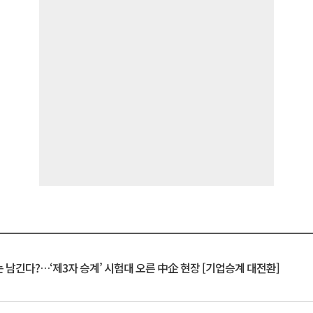
 남긴다?…‘제3자 승계’ 시험대 오른 中企 현장 [기업승계 대전환]