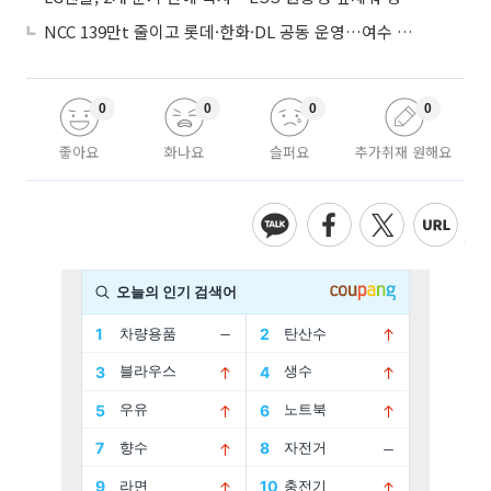
NCC 139만t 줄이고 롯데·한화·DL 공동 운영…여수 1호 본궤도
0
0
0
0
좋아요
화나요
슬퍼요
추가취재 원해요