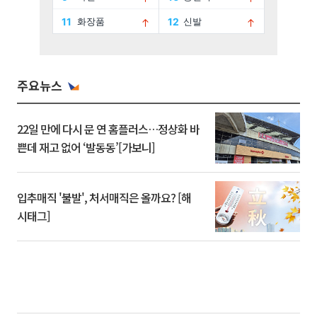
주요뉴스
22일 만에 다시 문 연 홈플러스…정상화 바
쁜데 재고 없어 ‘발동동’[가보니]
입추매직 '불발', 처서매직은 올까요? [해
시태그]