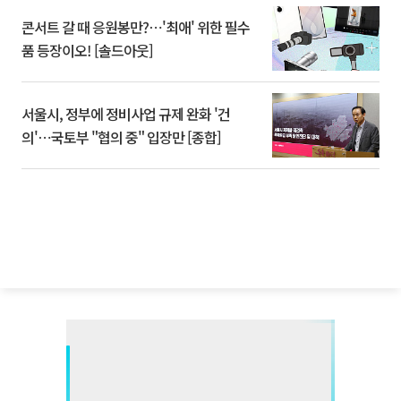
콘서트 갈 때 응원봉만?⋯'최애' 위한 필수
품 등장이오! [솔드아웃]
서울시, 정부에 정비사업 규제 완화 '건
의'⋯국토부 "협의 중" 입장만 [종합]