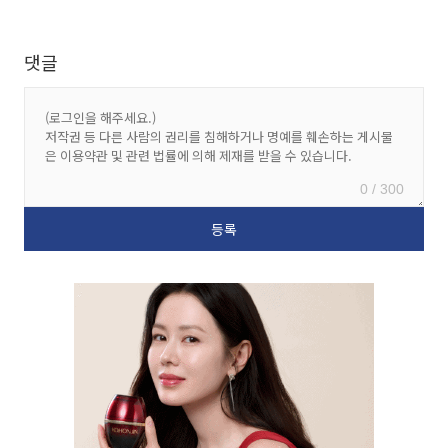
댓글
0 / 300