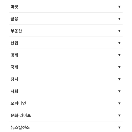
마켓
금융
부동산
산업
경제
국제
정치
사회
오피니언
문화·라이프
뉴스발전소