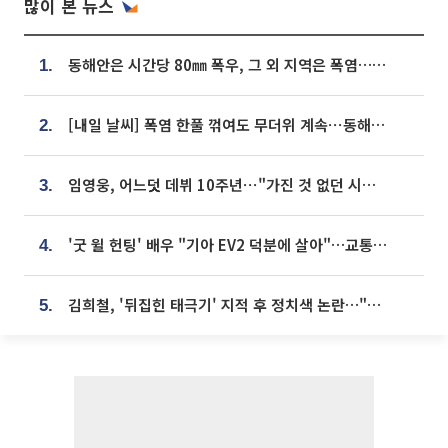
많이 본 뉴스
동해안은 시간당 80㎜ 폭우, 그 외 지역은 폭염…‘극과 극 날씨’
1.
[내일 날씨] 폭염 한풀 꺾여도 무더위 계속⋯동해안 이틀 연속 비
2.
임영웅, 어느덧 데뷔 10주년⋯"가진 것 없던 시절, 내 앞엔 20명의 팬뿐"
3.
'굿 윌 헌팅' 배우 "기아 EV2 덕분에 살아"…교통사고 후 안전성 극찬
4.
김희철, '뒤집힌 태극기' 지적 후 정치색 논란…"좌우 떠나 우리나라 국기"
5.