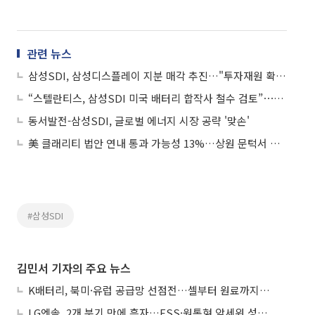
관련 뉴스
삼성SDI, 삼성디스플레이 지분 매각 추진…"투자재원 확보"
“스텔란티스, 삼성SDI 미국 배터리 합작사 철수 검토”⋯LG 이어 삼성까지?
동서발전-삼성SDI, 글로벌 에너지 시장 공략 '맞손'
美 클래리티 법안 연내 통과 가능성 13%…상원 문턱서 제동
#삼성SDI
김민서 기자의 주요 뉴스
K배터리, 북미·유럽 공급망 선점전…셀부터 원료까지 현지화
LG엔솔, 2개 분기 만에 흑자…ESS·원통형 앞세워 성장 가속