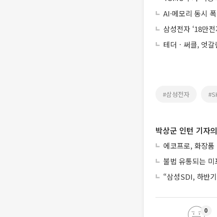
AI·메모리 동시 
삼성전자 ‘18만전
테더ㆍ써클, 엇갈
#삼성전자
#
박상군 인턴 기자의
에코프로, 화장품
불법 유통되는 미
“삼성SDI, 하반
0