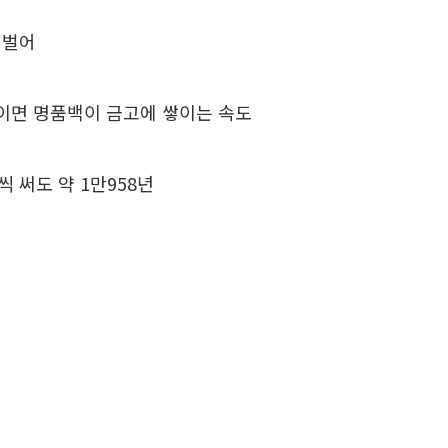
원 벌어
깜빡이면 명품백이 금고에 쌓이는 속도
원씩 써도 약 1만958년