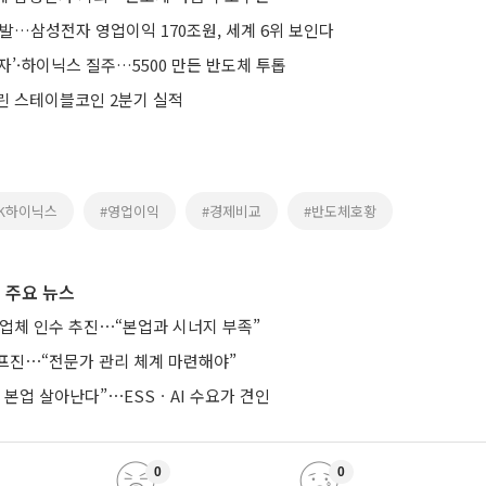
폭발…삼성전자 영업이익 170조원, 세계 6위 보인다
자’·하이닉스 질주…5500 만든 반도체 투톱
린 스테이블코인 2분기 실적
SK하이닉스
#영업이익
#경제비교
#반도체호황
 주요 뉴스
 업체 인수 추진⋯“본업과 시너지 부족”
프진⋯“전문가 관리 체계 마련해야”
기 본업 살아난다”⋯ESSㆍAI 수요가 견인
0
0