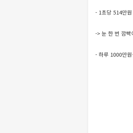
- 1초당 514만
-> 눈 한 번 
- 하루 1000만