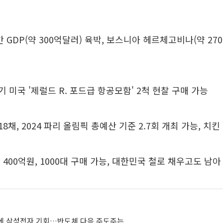
간 GDP(약 300억달러) 육박, 보스니아 헤르체고비나(약 27
기 미국 '제럴드 R. 포드급 항공모함' 2척 현찰 구매 가능
18채, 2024 파리 올림픽 총예산 기준 2.7회 개최 가능, 치킨
 약 400억원, 1000대 구매 가능, 대한민국 철로 채우고도 남아
증에 삼성전자 기회…반도체 다음 주도주는