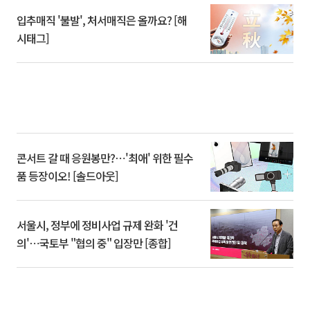
입추매직 '불발', 처서매직은 올까요? [해
시태그]
콘서트 갈 때 응원봉만?⋯'최애' 위한 필수
품 등장이오! [솔드아웃]
서울시, 정부에 정비사업 규제 완화 '건
의'⋯국토부 "협의 중" 입장만 [종합]