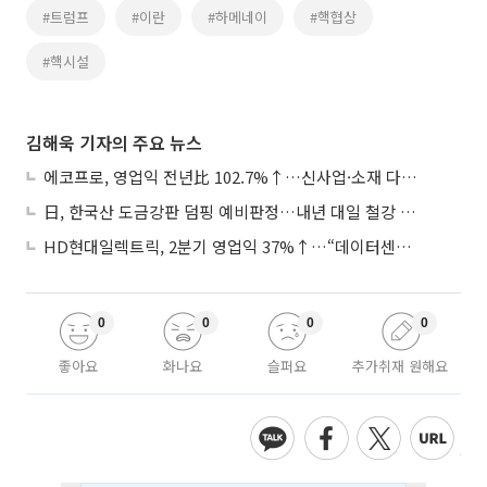
#트럼프
#이란
#하메네이
#핵협상
#핵시설
김해욱 기자의 주요 뉴스
에코프로, 영업익 전년比 102.7%↑…신사업·소재 다각화 박차
日, 한국산 도금강판 덤핑 예비판정…내년 대일 철강 수출 ‘빨간불’
HD현대일렉트릭, 2분기 영업익 37%↑…“데이터센터 사업, 새로운 성장 축”
0
0
0
0
좋아요
화나요
슬퍼요
추가취재 원해요