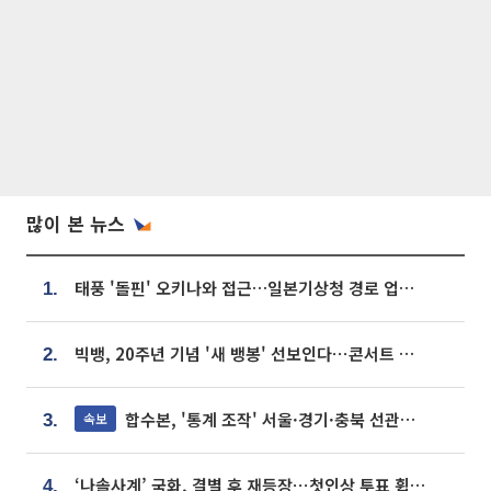
많이 본 뉴스
태풍 '돌핀' 오키나와 접근…일본기상청 경로 업데이트
1.
빅뱅, 20주년 기념 '새 뱅봉' 선보인다⋯콘서트 앞두고 팝업 개최
2.
합수본, '통계 조작' 서울·경기·충북 선관위 등 추가 압수수색
속보
3.
‘나솔사계’ 국화, 결별 후 재등장⋯첫인상 투표 휩쓸고 ‘인기녀’ 등극
4.