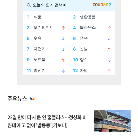
주요뉴스
22일 만에 다시 문 연 홈플러스…정상화 바
쁜데 재고 없어 ‘발동동’[가보니]