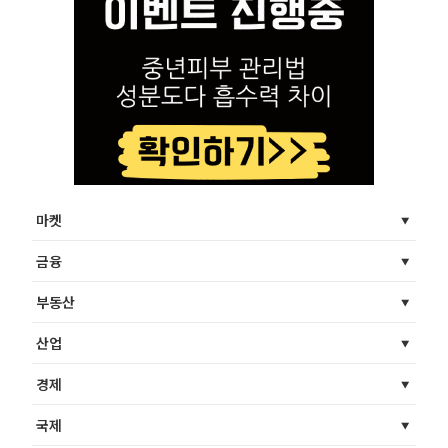
마켓
금융
부동산
산업
경제
국제