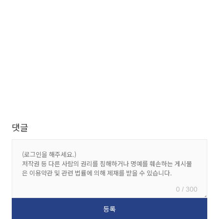
댓글
0 / 300