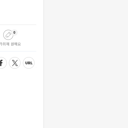
0
가취재 원해요