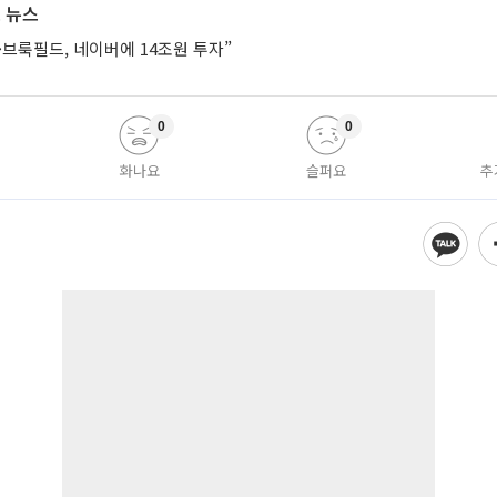
 뉴스
브룩필드, 네이버에 14조원 투자”
0
0
화나요
슬퍼요
추