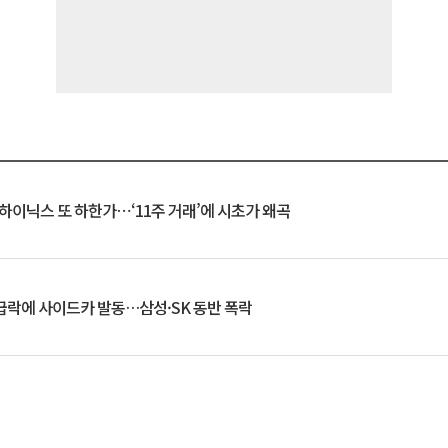
K하이닉스 또 하한가⋯‘11주 거래’에 시초가 왜곡
 급락에 사이드카 발동…삼성·SK 동반 폭락