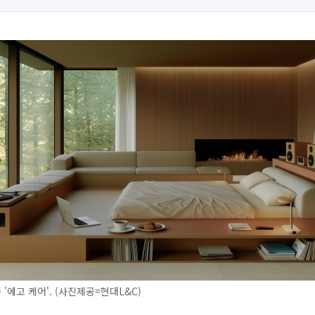
 '에고 케어'. (사진제공=현대L&C)