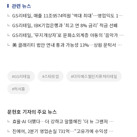
관련 뉴스
GS리테일, 매출 11조9574억원 ‘역대 최대’⋯영업익도 14% 증가
GS리테일, IBK기업은행과 ‘최고 연 8% 금리’ 적금 선봬
GS리테일, ‘무지개상자’로 문화소외계층 아동의 ‘음악가 꿈’ 키워
美 클래리티 법안 연내 통과 가능성 13%…상원 문턱서 제동
#GS리테일
#스타트업
#더지에스챌린지퓨처리테일
#허서홍
문현호 기자의 주요 뉴스
효율·AI 더했다…더 강하고 알뜰해진 ‘더 뉴 그랜저 하이브리드’
진에어, 2분기 영업손실 731억…“고유가에 수익성 악화”