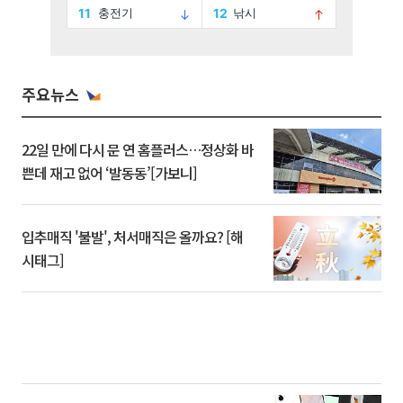
주요뉴스
22일 만에 다시 문 연 홈플러스…정상화 바
쁜데 재고 없어 ‘발동동’[가보니]
입추매직 '불발', 처서매직은 올까요? [해
시태그]