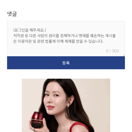
댓글
0 / 300