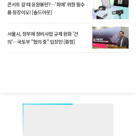
콘서트 갈 때 응원봉만?⋯'최애' 위한 필수
품 등장이오! [솔드아웃]
서울시, 정부에 정비사업 규제 완화 '건
의'⋯국토부 "협의 중" 입장만 [종합]