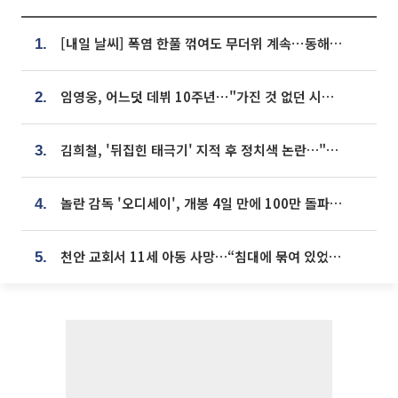
[내일 날씨] 폭염 한풀 꺾여도 무더위 계속⋯동해안 이틀 연속 비
1.
임영웅, 어느덧 데뷔 10주년⋯"가진 것 없던 시절, 내 앞엔 20명의 팬뿐"
2.
김희철, '뒤집힌 태극기' 지적 후 정치색 논란…"좌우 떠나 우리나라 국기"
3.
놀란 감독 '오디세이', 개봉 4일 만에 100만 돌파⋯'왕사남' 보다 빠르다
4.
천안 교회서 11세 아동 사망…“침대에 묶여 있었다” 진술 확보
5.