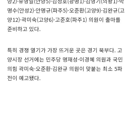
양2)·유영일(안양5)·김정호(광명1)·김영기(의왕1)·박
명수(안성2)·안명규(파주5)·오준환(고양9)·김완규(고
양12)·곽미숙(고양6)·고준호(파주1) 의원이 출마를
준비하고 있다.
특히 경쟁 열기가 가장 뜨거운 곳은 경기 북부다. 고
양시장 선거에는 민주당 명재성·이경혜 의원과 국민
의힘 곽미숙·오준환·김완규 의원이 맞붙는 최소 5파
전이 예고됐다.