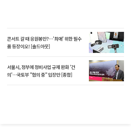
콘서트 갈 때 응원봉만?⋯'최애' 위한 필수
품 등장이오! [솔드아웃]
서울시, 정부에 정비사업 규제 완화 '건
의'⋯국토부 "협의 중" 입장만 [종합]