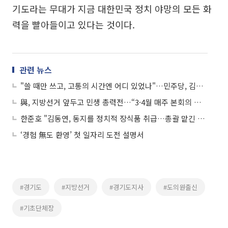
기도라는 무대가 지금 대한민국 정치 야망의 모든 화
력을 빨아들이고 있다는 것이다.
관련 뉴스
"쓸 때만 쓰고, 고통의 시간엔 어디 있었나"…민주당, 김동연 경기도지사 집단 직격
與, 지방선거 앞두고 민생 총력전…“3·4월 매주 본회의 열어 법안처리”
한준호 "김동연, 동지를 정치적 장식품 취급…총괄 맡긴 김용에게 이건 모욕" 폭탄 발언
‘경험 無도 환영’ 첫 일자리 도전 설명서
#경기도
#지방선거
#경기도지사
#도의원출신
#기초단체장