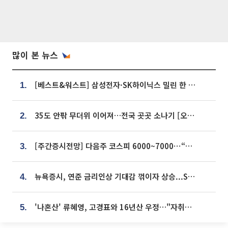
많이 본 뉴스
[베스트&워스트] 삼성전자·SK하이닉스 밀린 한 주…상상인증권은 85% 급등
1.
35도 안팎 무더위 이어져…전국 곳곳 소나기 [오늘 날씨]
2.
[주간증시전망] 다음주 코스피 6000~7000⋯“外人 수급은 정책이 변수”
3.
뉴욕증시, 연준 금리인상 기대감 꺾이자 상승...S&P500 사상 최고치 [종합]
4.
'나혼산' 류혜영, 고경표와 16년산 우정…"자취방서 부모님과 마주쳐"
5.