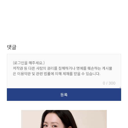
댓글
0 / 300