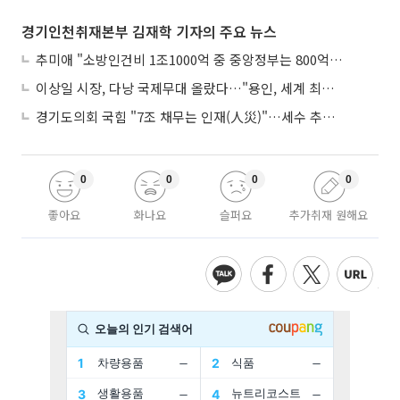
경기인천취재본부 김재학 기자의 주요 뉴스
추미애 "소방인건비 1조1000억 중 중앙정부는 800억뿐"
이상일 시장, 다낭 국제무대 올랐다…"용인, 세계 최대 반도체 도시 된다"
경기도의회 국힘 "7조 채무는 인재(人災)"…세수 추계 조작 의혹 제기
0
0
0
0
좋아요
화나요
슬퍼요
추가취재 원해요