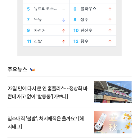
주요뉴스
22일 만에 다시 문 연 홈플러스…정상화 바
쁜데 재고 없어 ‘발동동’[가보니]
입추매직 '불발', 처서매직은 올까요? [해
시태그]