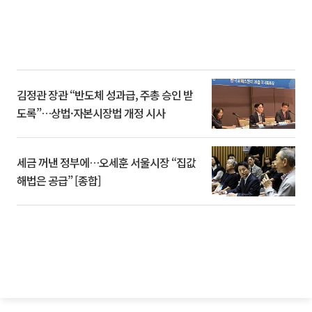
김정관 장관 “반도체 성과급, 주총 승인 받
도록”…상법·자본시장법 개정 시사
세금 꺼낸 정부에…오세훈 서울시장 “집값
해법은 공급” [종합]