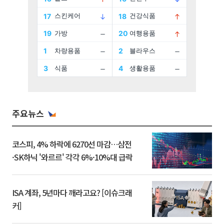
주요뉴스
코스피, 4% 하락에 6270선 마감…삼전
·SK하닉 '와르르' 각각 6%·10%대 급락
ISA 계좌, 5년마다 깨라고요? [이슈크래
커]