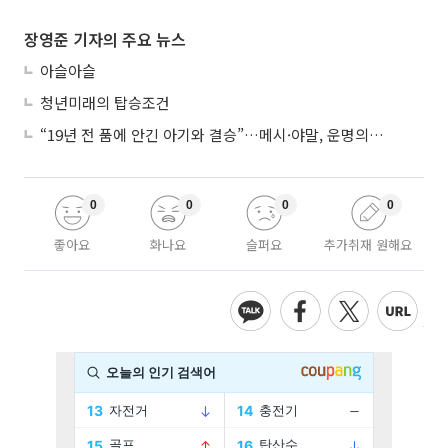
장영준 기자의 주요 뉴스
아슬아슬
청년미래의 탑승조건
“19년 전 품에 안긴 아기와 결승”…메시·야말, 운명의 왕좌 대결
0
0
0
0
좋아요
화나요
슬퍼요
추가취재 원해요