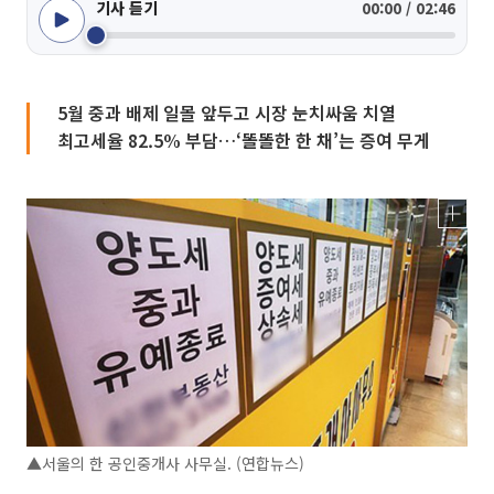
기사 듣기
00:00 / 02:46
5월 중과 배제 일몰 앞두고 시장 눈치싸움 치열
최고세율 82.5% 부담…‘똘똘한 한 채’는 증여 무게
▲서울의 한 공인중개사 사무실. (연합뉴스)