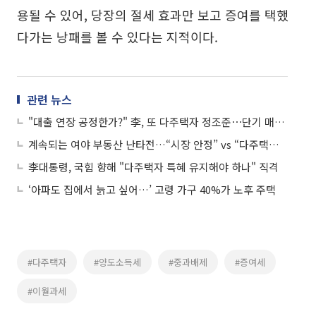
용될 수 있어, 당장의 절세 효과만 보고 증여를 택했
다가는 낭패를 볼 수 있다는 지적이다.
관련 뉴스
"대출 연장 공정한가?" 李, 또 다주택자 정조준⋯단기 매물 더 나오나
계속되는 여야 부동산 난타전…“시장 안정” vs “다주택자 악마화”
李대통령, 국힘 향해 "다주택자 특혜 유지해야 하나" 직격
‘아파도 집에서 늙고 싶어…’ 고령 가구 40%가 노후 주택
#다주택자
#양도소득세
#중과배제
#증여세
#이월과세