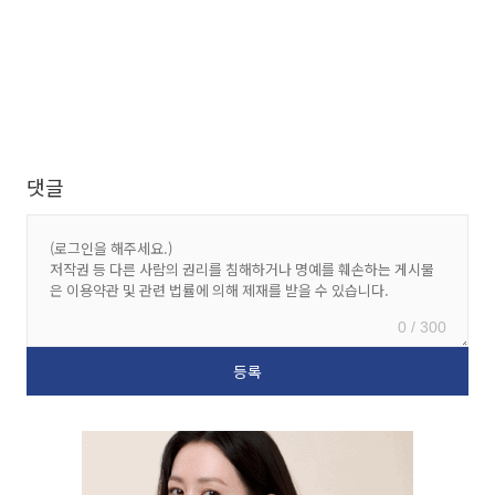
댓글
0 / 300