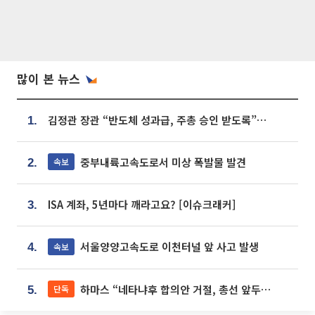
많이 본 뉴스
김정관 장관 “반도체 성과급, 주총 승인 받도록”…상법·자본시장법 개정 시사
1.
중부내륙고속도로서 미상 폭발물 발견
속보
2.
ISA 계좌, 5년마다 깨라고요? [이슈크래커]
3.
서울양양고속도로 이천터널 앞 사고 발생
속보
4.
하마스 “네타냐후 합의안 거절, 총선 앞두고 시간 끌기”
단독
5.