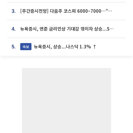
[주간증시전망] 다음주 코스피 6000~7000⋯“外人 수급은 정책이 변수”
3.
뉴욕증시, 연준 금리인상 기대감 꺾이자 상승...S&P500 사상 최고치 [종합]
4.
뉴욕증시, 상승...나스닥 1.3% ↑
속보
5.