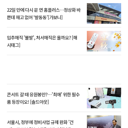
22일 만에 다시 문 연 홈플러스…정상화 바
쁜데 재고 없어 ‘발동동’[가보니]
입추매직 '불발', 처서매직은 올까요? [해
시태그]
콘서트 갈 때 응원봉만?⋯'최애' 위한 필수
품 등장이오! [솔드아웃]
서울시, 정부에 정비사업 규제 완화 '건