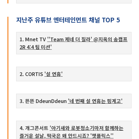
지난주 유튜브 엔터테인먼트 채널 TOP 5
1. Mnet TV
''Team 제네 더 질라' @지옥의 송캠프
2R 4:4 팀 미션'
2. CORTIS
'설 연휴'
3. 뜬뜬 DdeunDdeun
'네 번째 설 연휴는 핑계고'
4. 개그콘서트
'아기새와 로봇청소기마저 함께하는
즐거운 설날, 떡국은 왜 안드시죠? '챗플릭스''