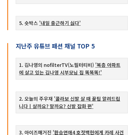
5. 숏박스
'내일 출근하기 싫다'
지난주 유튜브 패션 채널 TOP 5
1. 김나영의 nofilterTV(노필터티비)
'복층 아파트
에 살고 있는 김나영 시부모님 집 똑똑똑!'
2. 오늘의 주우재
'콜라보 신발 살 때 꿀팁 알려드립
니다ㅣ살까요? 말까요? 신발 잡화 편'
3. 아이즈매거진
'환승연애4 호젓백현에게 카레 사건