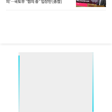
의'⋯국토부 "협의 중" 입장만 [종합]