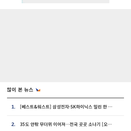
많이 본 뉴스
[베스트&워스트] 삼성전자·SK하이닉스 밀린 한 주…상상인증권은 85% 급등
1.
35도 안팎 무더위 이어져…전국 곳곳 소나기 [오늘 날씨]
2.