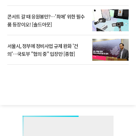
콘서트 갈 때 응원봉만?⋯'최애' 위한 필수
품 등장이오! [솔드아웃]
서울시, 정부에 정비사업 규제 완화 '건
의'⋯국토부 "협의 중" 입장만 [종합]