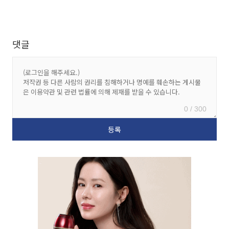
댓글
0 / 300