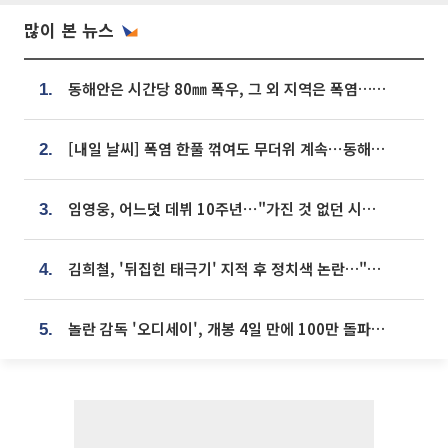
많이 본 뉴스
동해안은 시간당 80㎜ 폭우, 그 외 지역은 폭염…‘극과 극 날씨’
1.
[내일 날씨] 폭염 한풀 꺾여도 무더위 계속⋯동해안 이틀 연속 비
2.
임영웅, 어느덧 데뷔 10주년⋯"가진 것 없던 시절, 내 앞엔 20명의 팬뿐"
3.
김희철, '뒤집힌 태극기' 지적 후 정치색 논란…"좌우 떠나 우리나라 국기"
4.
놀란 감독 '오디세이', 개봉 4일 만에 100만 돌파⋯'왕사남' 보다 빠르다
5.