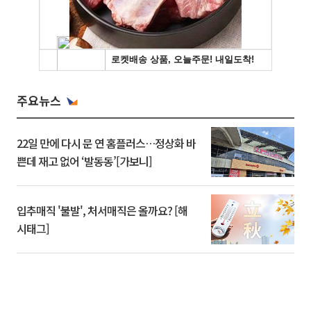
주요뉴스
22일 만에 다시 문 연 홈플러스…정상화 바
쁜데 재고 없어 ‘발동동’[가보니]
입추매직 '불발', 처서매직은 올까요? [해
시태그]