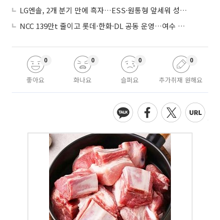
LG엔솔, 2개 분기 만에 흑자…ESS·원통형 앞세워 성장 가속
NCC 139만t 줄이고 롯데·한화·DL 공동 운영…여수 1호 본궤도
0
0
0
0
좋아요
화나요
슬퍼요
추가취재 원해요